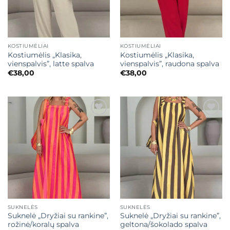
KOSTIUMĖLIAI
KOSTIUMĖLIAI
Kostiumėlis „Klasika,
Kostiumėlis „Klasika,
vienspalvis”, latte spalva
vienspalvis”, raudona spalva
€
38,00
€
38,00
Mėgstamiausias
Mėgstamiausias
SUKNELĖS
SUKNELĖS
Suknelė „Dryžiai su rankine”,
Suknelė „Dryžiai su rankine”,
rožinė/koralų spalva
geltona/šokolado spalva