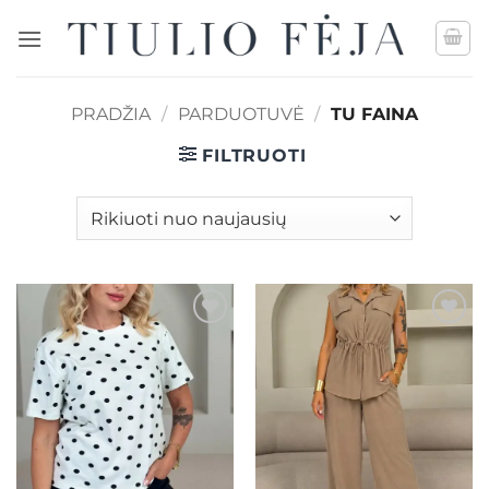
Skip
to
content
PRADŽIA
/
PARDUOTUVĖ
/
TU FAINA
FILTRUOTI
Mėgstamiausias
Mėgstamiausias