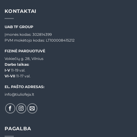
KONTAKTAI
UAB TF GROUP
Įmonės kodas: 302814399
PVM mokėtojo kodas: LT100008415212
FIZINĖ PARDUOTUVĖ
Vokiečių g. 28, Vilnius
Darbo laikas:
I-V
11-19 val.
VI-VII
11-17 val.
EL. PAŠTO ADRESAS:
info@tiuliofeja.lt
PAGALBA