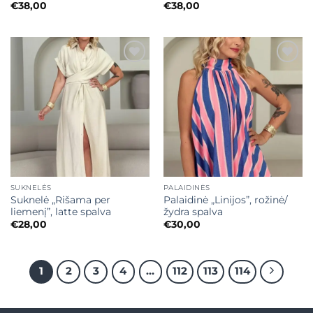
€
38,00
€
38,00
Mėgstamiausias
Mėgstamiausias
SUKNELĖS
PALAIDINĖS
Suknelė „Rišama per
Palaidinė „Linijos”, rožinė/
liemenį”, latte spalva
žydra spalva
€
28,00
€
30,00
1
2
3
4
…
112
113
114