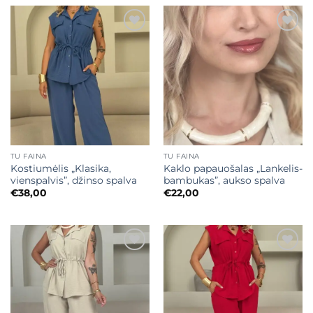
Mėgstamiausias
Mėgstamiausias
TU FAINA
TU FAINA
Kostiumėlis „Klasika,
Kaklo papauošalas „Lankelis-
vienspalvis”, džinso spalva
bambukas”, aukso spalva
€
38,00
€
22,00
Mėgstamiausias
Mėgstamiausias