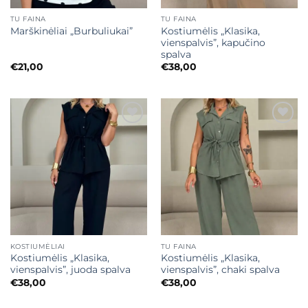
TU FAINA
TU FAINA
Kostiumėlis „Klasika,
Marškinėliai „Burbuliukai”
vienspalvis”, kapučino
spalva
€
21,00
€
38,00
Mėgstamiausias
Mėgstamiausias
KOSTIUMĖLIAI
TU FAINA
Kostiumėlis „Klasika,
Kostiumėlis „Klasika,
vienspalvis”, juoda spalva
vienspalvis”, chaki spalva
€
38,00
€
38,00