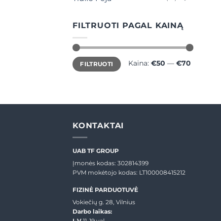
FILTRUOTI PAGAL KAINĄ
Min
Maks
Kaina:
€50
—
€70
FILTRUOTI
kaina
kaina
KONTAKTAI
UAB TF GROUP
Įmonės kodas: 302814399
PVM mokėtojo kodas: LT100008415212
FIZINĖ PARDUOTUVĖ
Vokiečių g. 28, Vilnius
Darbo laikas:
I-V
11-19 val.