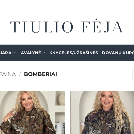
UARAI
AVALYNĖ
KNYGELĖS/UŽRAŠINĖS
DOVANŲ KUP
FAINA
/
BOMBERIAI
Rū
pa
nau
Mėgstamiausias
Mėgstamiaus