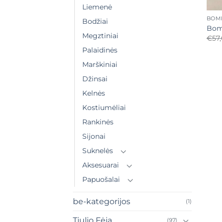
+
Liemenė
BOMB
Bodžiai
Bomb
Megztiniai
€
57
Palaidinės
Marškiniai
Džinsai
Kelnės
Kostiumėliai
Rankinės
Sijonai
Suknelės
Aksesuarai
Papuošalai
be-kategorijos
(1)
Tiulio Fėja
(97)