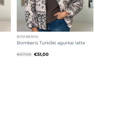
+
BOMBERIAI
Bomberis Turkiški agurkai latte
Original
Current
€
57,00
€
51,00
price
price
was:
is:
€57,00.
€51,00.