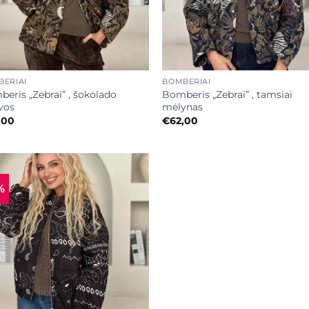
+
ERIAI
BOMBERIAI
eris „Zebrai” , šokolado
Bomberis „Zebrai” , tamsiai
vos
mėlynas
,00
€
62,00
%
Mėgstamiausias