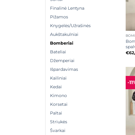
Finalinė Lentyna
Pižamos
Knygelės/Užrašinės
+
Aukštakulniai
BOMB
Bomb
Bomberiai
spal
Bateliai
€
62
Džemperiai
Išpardavimas
Kailiniai
-11
Kedai
Kimono
Korsetai
Paltai
Striukės
Švarkai