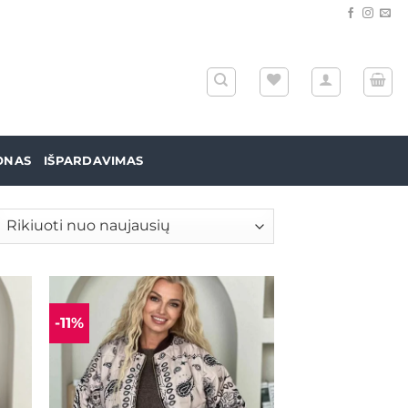
ONAS
IŠPARDAVIMAS
šiuojama
gal
jausią
-11%
ias
Mėgstamiausias