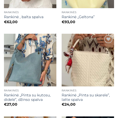
RANKINĖS
RANKINĖS
Rankinė , balta spalva
Rankinė „Geltona”
€
62,00
€
93,00
Mėgstamiausias
Mėgstamiausias
RANKINĖS
RANKINĖS
Rankinė „Pinta su kutosu,
Rankinė „Pinta su skarele”,
didelė”, džinso spalva
latte spalva
€
27,00
€
24,00