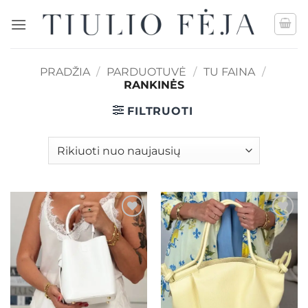
Skip
to
content
PRADŽIA
/
PARDUOTUVĖ
/
TU FAINA
/
RANKINĖS
FILTRUOTI
Mėgstamiausias
Mėgstamiausias