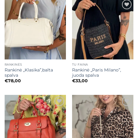
Mėgstamiausias
Mėgstamiausias
RANKINĖS
TU FAINA
Rankinė „Klasika”,balta
Rankinė „Paris Milano”,
spalva
juoda spalva
€
78,00
€
33,00
Mėgstamiausias
Mėgstamiausias