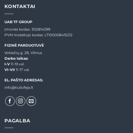
KONTAKTAI
UAB TF GROUP
Įmonės kodas: 302814399
PVM mokėtojo kodas: LT100008415212
FIZINĖ PARDUOTUVĖ
Vokiečių g. 28, Vilnius
Darbo laikas:
I-V
11-19 val.
VI-VII
11-17 val.
EL. PAŠTO ADRESAS:
info@tiuliofeja.lt
PAGALBA