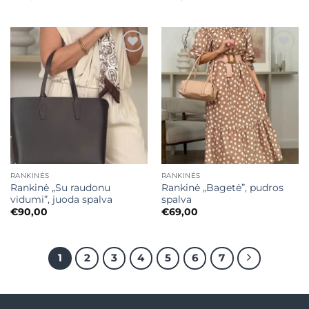
Mėgstamiausias
Mėgstamiausias
RANKINĖS
RANKINĖS
Rankinė „Su raudonu
Rankinė „Bagetė”, pudros
vidumi”, juoda spalva
spalva
€
90,00
€
69,00
1
2
3
4
5
6
7