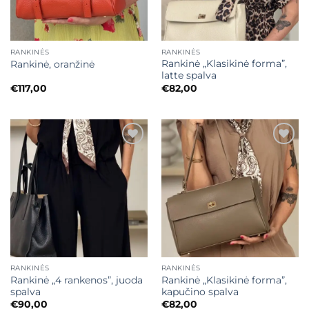
RANKINĖS
RANKINĖS
Rankinė „Klasikinė forma”,
Rankinė, oranžinė
latte spalva
€
117,00
€
82,00
Mėgstamiausias
Mėgstamiausias
RANKINĖS
RANKINĖS
Rankinė „4 rankenos”, juoda
Rankinė „Klasikinė forma”,
spalva
kapučino spalva
€
90,00
€
82,00