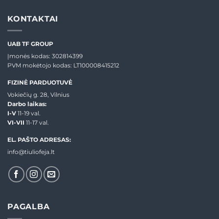
KONTAKTAI
UAB TF GROUP
Įmonės kodas: 302814399
PVM mokėtojo kodas: LT100008415212
FIZINĖ PARDUOTUVĖ
Vokiečių g. 28, Vilnius
Darbo laikas:
I-V
11-19 val.
VI-VII
11-17 val.
EL. PAŠTO ADRESAS:
info@tiuliofeja.lt
PAGALBA