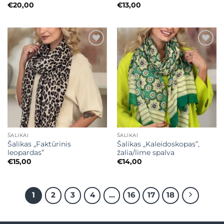
€
20,00
€
13,00
Mėgstamiausias
Mėgstamiausias
ŠALIKAI
ŠALIKAI
Šalikas „Faktūrinis
Šalikas „Kaleidoskopas”,
leopardas”
žalia/lime spalva
€
15,00
€
14,00
1
2
3
4
…
16
17
18