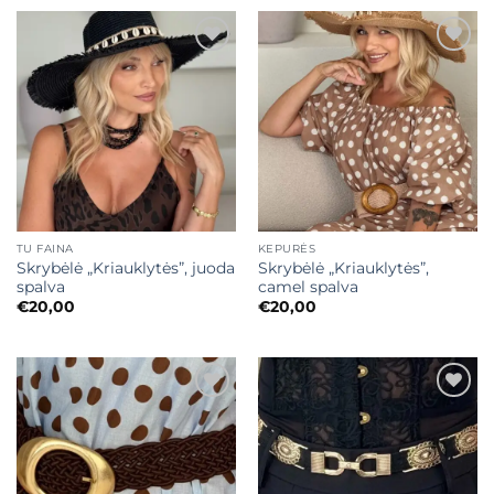
Mėgstamiausias
Mėgstamiausias
TU FAINA
KEPURĖS
Skrybėlė „Kriauklytės”, juoda
Skrybėlė „Kriauklytės”,
spalva
camel spalva
€
20,00
€
20,00
Mėgstamiausias
Mėgstamiausias