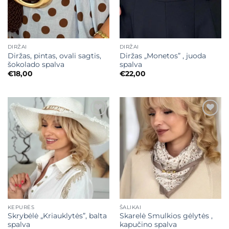
DIRŽAI
DIRŽAI
Diržas, pintas, ovali sagtis,
Diržas „Monetos” , juoda
šokolado spalva
spalva
€
18,00
€
22,00
Mėgstamiausias
Mėgstamiausias
KEPURĖS
ŠALIKAI
Skrybėlė „Kriauklytės”, balta
Skarelė Smulkios gėlytės ,
spalva
kapučino spalva