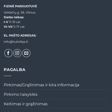
FIZINĖ PARDUOTUVĖ
Vokiečių g. 28, Vilnius
Darbo laikas:
I-V
11-19 val.
VI-VII
11-17 val.
EL. PAŠTO ADRESAS:
info@tiuliofeja.lt
PAGALBA
Pirkimas/Grąžinimas ir kita informacija
Pirkimo taisyklės
Keitimas ir grąžinimas