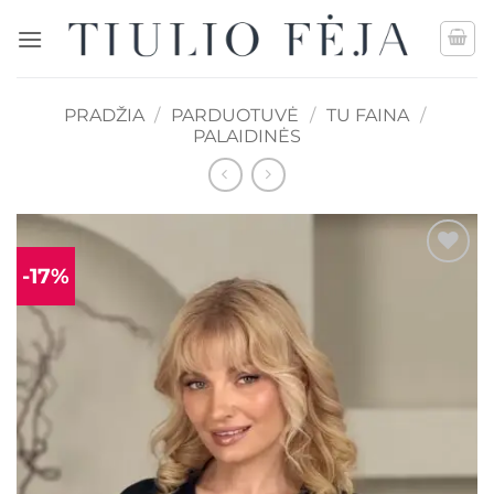
Skip
to
content
PRADŽIA
/
PARDUOTUVĖ
/
TU FAINA
/
PALAIDINĖS
-17%
Mėgstamiausias