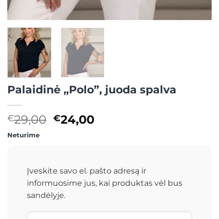
Palaidinė „Polo”, juoda spalva
Original
Current
29,00
24,00
€
€
price
price
Neturime
was:
is:
€29,00.
€24,00.
Įveskite savo el. pašto adresą ir
informuosime jus, kai produktas vėl bus
sandėlyje.