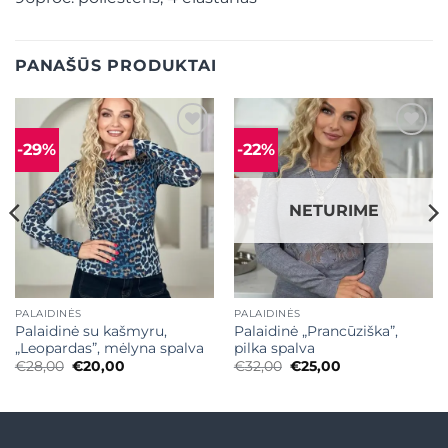
PANAŠŪS PRODUKTAI
-29%
-22%
Mėgstamiausias
Mėgstamiausias
NETURIME
PALAIDINĖS
PALAIDINĖS
Palaidinė su kašmyru,
Palaidinė „Prancūziška”,
„Leopardas”, mėlyna spalva
pilka spalva
Original
Current
Original
Current
€
28,00
€
20,00
€
32,00
€
25,00
price
price
price
price
was:
is:
was:
is:
€28,00.
€20,00.
€32,00.
€25,00.