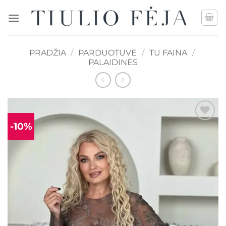
Skip
to
content
PRADŽIA
/
PARDUOTUVĖ
/
TU FAINA
/
PALAIDINĖS
-10%
Mėgstamiausias