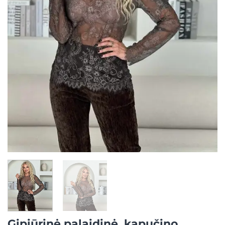
Gipiūrinė palaidinė, kapučino