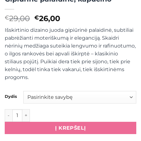
Original
Current
29,00
26,00
€
€
price
price
Išskirtinio dizaino juoda gipiūrinė palaidinė, subtiliai
was:
is:
pabrėžianti moteriškumą ir eleganciją. Skaidri
€29,00.
€26,00.
nėrinių medžiaga suteikia lengvumo ir rafinuotumo,
o ilgos rankovės bei apvali iškirptė – klasikinio
stiliaus pojūtį. Puikiai dera tiek prie sijono, tiek prie
kelnių, todėl tinka tiek vakarui, tiek išskirtinėms
progoms.
Dydis
produkto kiekis: Gipiūrinė palaidinė, kapučino
Į KREPŠELĮ