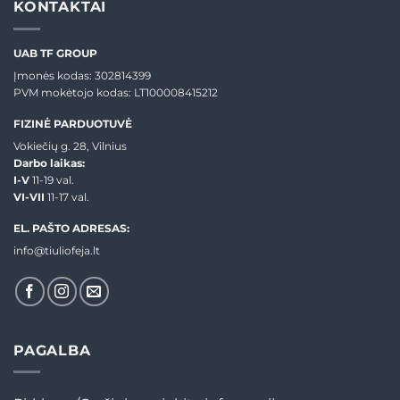
KONTAKTAI
UAB TF GROUP
Įmonės kodas: 302814399
PVM mokėtojo kodas: LT100008415212
FIZINĖ PARDUOTUVĖ
Vokiečių g. 28, Vilnius
Darbo laikas:
I-V
11-19 val.
VI-VII
11-17 val.
EL. PAŠTO ADRESAS:
info@tiuliofeja.lt
PAGALBA