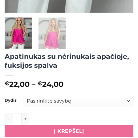
Apatinukas su nėrinukais apačioje,
fuksijos spalva
Price
22,00
–
24,00
€
€
range:
€22,00
Dydis
through
€24,00
produkto kiekis: Apatinukas su nėrinukais apačioje, fuksijo
Į KREPŠELĮ