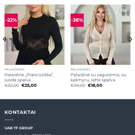
-22%
-38%
Mėgstamiausias
Mėgstamiausias
PALAIDINĖS
PALAIDINĖS
Palaidinė „Prancūziška”,
Palaidinė su sagutėmis, su
juoda spalva
kašmyru, latte spalva
Original
Current
Original
Current
€
32,00
€
25,00
€
29,00
€
18,00
price
price
price
price
was:
is:
was:
is:
€32,00.
€25,00.
€29,00.
€18,00.
KONTAKTAI
UAB TF GROUP