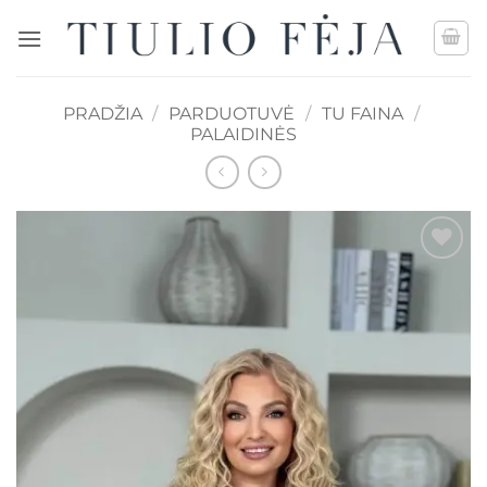
Skip
to
content
PRADŽIA
/
PARDUOTUVĖ
/
TU FAINA
/
PALAIDINĖS
Mėgstamiausias