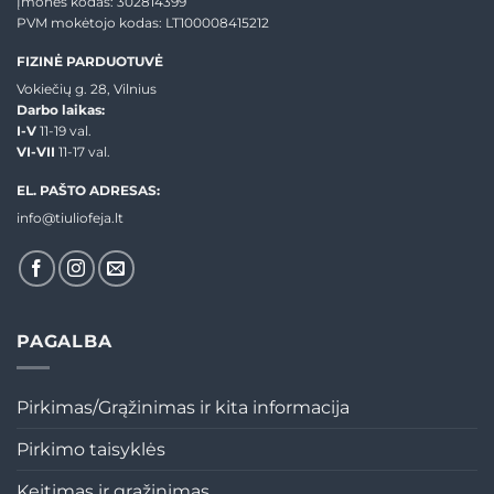
Įmonės kodas: 302814399
PVM mokėtojo kodas: LT100008415212
FIZINĖ PARDUOTUVĖ
Vokiečių g. 28, Vilnius
Darbo laikas:
I-V
11-19 val.
VI-VII
11-17 val.
EL. PAŠTO ADRESAS:
info@tiuliofeja.lt
PAGALBA
Pirkimas/Grąžinimas ir kita informacija
Pirkimo taisyklės
Keitimas ir grąžinimas