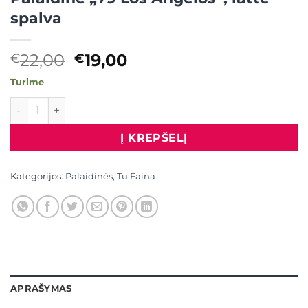
spalva
Original
Current
22,00
19,00
€
€
price
price
Turime
was:
is:
produkto kiekis: Palaidinė "79 Los Angelos", latte spalva
€22,00.
€19,00.
Į KREPŠELĮ
Kategorijos:
Palaidinės
,
Tu Faina
APRAŠYMAS