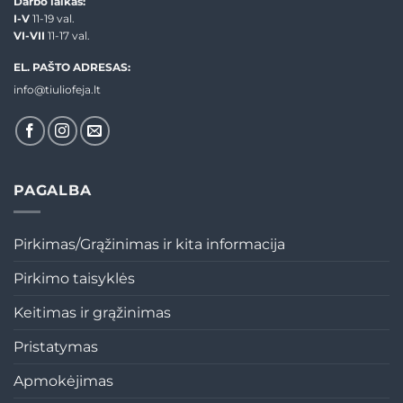
Darbo laikas:
I-V
11-19 val.
VI-VII
11-17 val.
EL. PAŠTO ADRESAS:
info@tiuliofeja.lt
PAGALBA
Pirkimas/Grąžinimas ir kita informacija
Pirkimo taisyklės
Keitimas ir grąžinimas
Pristatymas
Apmokėjimas