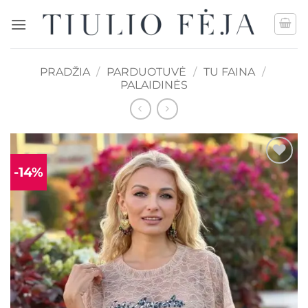
Skip
to
content
PRADŽIA
/
PARDUOTUVĖ
/
TU FAINA
/
PALAIDINĖS
-14%
Mėgstamiausias