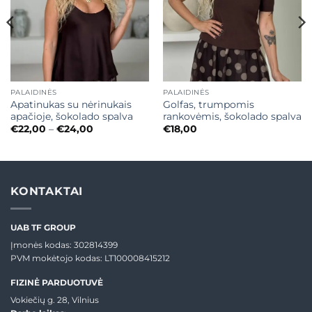
PALAIDINĖS
PALAIDINĖS
Apatinukas su nėrinukais
Golfas, trumpomis
apačioje, šokolado spalva
rankovėmis, šokolado spalva
Price
€
22,00
–
€
24,00
€
18,00
range:
€22,00
through
€24,00
KONTAKTAI
UAB TF GROUP
Įmonės kodas: 302814399
PVM mokėtojo kodas: LT100008415212
FIZINĖ PARDUOTUVĖ
Vokiečių g. 28, Vilnius