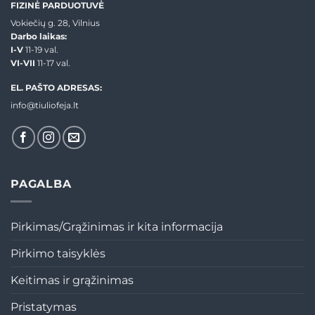
FIZINĖ PARDUOTUVĖ
Vokiečių g. 28, Vilnius
Darbo laikas:
I-V
11-19 val.
VI-VII
11-17 val.
EL. PAŠTO ADRESAS:
info@tiuliofeja.lt
PAGALBA
Pirkimas/Grąžinimas ir kita informacija
Pirkimo taisyklės
Keitimas ir grąžinimas
Pristatymas