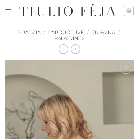
Skip
to
content
PRADŽIA
/
PARDUOTUVĖ
/
TU FAINA
/
PALAIDINĖS
Mėgstamiausias