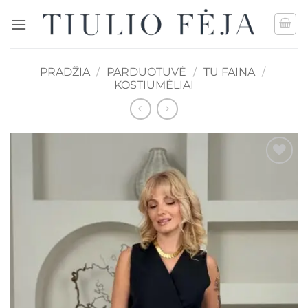
Skip
to
content
PRADŽIA
/
PARDUOTUVĖ
/
TU FAINA
/
KOSTIUMĖLIAI
Mėgstamiausias