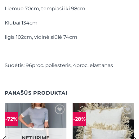
Liemuo 70cm, tempiasi iki 98cm
Klubai 134cm
Ilgis 102cm, vidinė siūlė 74cm
Sudėtis: 96proc. poliesteris, 4proc. elastanas
PANAŠŪS PRODUKTAI
-72%
-28%
Mėgstamiausias
Mėgstamiausias
NETURIME