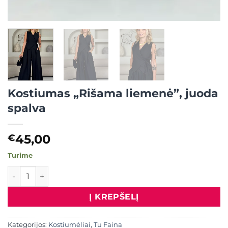
Kostiumas „Rišama liemenė”, juoda
spalva
45,00
€
Turime
produkto kiekis: Kostiumas "Rišama liemenė", juoda spalva
Į KREPŠELĮ
Kategorijos:
Kostiumėliai
,
Tu Faina