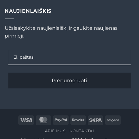
NAUJIENLAIŠKIS
Užsisakykite naujienlaiškį ir gaukite naujienas
pirmieji.
Prenumeruoti
Visa
MasterCard
PayPal
Revolut
Sepa
Paysera
APIE MUS
KONTAKTAI