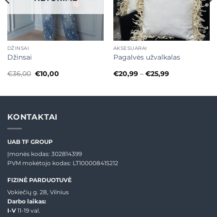
DŽINSAI
AKSESUARAI
Džinsai
Pagalvės užvalkalas
Original
Current
Price
€
36,00
€
10,00
€
20,99
–
€
25,99
price
price
range:
was:
is:
€20,99
€36,00.
€10,00.
through
€25,99
KONTAKTAI
UAB TF GROUP
Įmonės kodas: 302814399
PVM mokėtojo kodas: LT100008415212
FIZINĖ PARDUOTUVĖ
Vokiečių g. 28, Vilnius
Darbo laikas:
I-V
11-19 val.