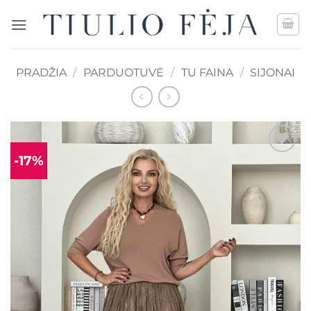
Skip
to
content
PRADŽIA
/
PARDUOTUVĖ
/
TU FAINA
/
SIJONAI
-17%
Mėgstamiausias