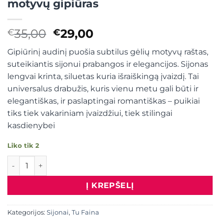
motyvų gipiūras
Original
Current
35,00
29,00
€
€
price
price
Gipiūrinį audinį puošia subtilus gėlių motyvų raštas,
was:
is:
suteikiantis sijonui prabangos ir elegancijos. Sijonas
€35,00.
€29,00.
lengvai krinta, siluetas kuria išraiškingą įvaizdį. Tai
universalus drabužis, kuris vienu metu gali būti ir
elegantiškas, ir paslaptingai romantiškas – puikiai
tiks tiek vakariniam įvaizdžiui, tiek stilingai
kasdienybei
Liko tik 2
produkto kiekis: Kapučino spalvos sijonas, gėlių motyvų gi
Į KREPŠELĮ
Kategorijos:
Sijonai
,
Tu Faina