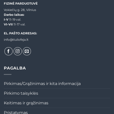
FIZINĖ PARDUOTUVĖ
Vokiečių g. 28, Vilnius
Darbo laikas:
I-V
11-19 val.
VI-VII
11-17 val.
EL. PAŠTO ADRESAS:
info@tiuliofeja.lt
PAGALBA
Pirkimas/Grąžinimas ir kita informacija
Pirkimo taisyklės
Keitimas ir grąžinimas
Pristatymas