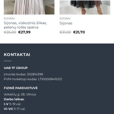
SIJONAI
SIJONAI
Sijonas, viskozinis šilkas,
Sijonas
pelenų rožės spalva
Original
Current
Original
Current
€
35,00
€
27,99
€
31,00
€
21,70
price
price
price
price
was:
is:
was:
is:
€35,00.
€27,99.
€31,00.
€21,70.
KONTAKTAI
UAB TF GROUP
Įmonės kodas: 302814399
PVM mokėtojo kodas: LT100008415212
FIZINĖ PARDUOTUVĖ
Vokiečių g. 28, Vilnius
Darbo laikas:
I-V
11-19 val.
VI-VII
11-17 val.