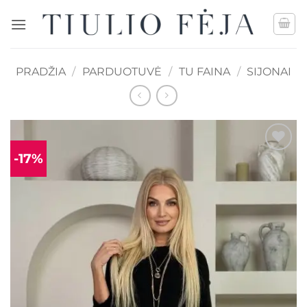
Skip
to
content
PRADŽIA
/
PARDUOTUVĖ
/
TU FAINA
/
SIJONAI
-17%
Mėgstamiausias