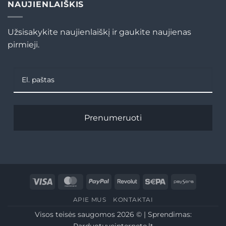
NAUJIENLAIŠKIS
Užsisakykite naujienlaiškį ir gaukite naujienas
pirmieji.
Prenumeruoti
Visa
MasterCard
PayPal
Revolut
Sepa
Paysera
APIE MUS
KONTAKTAI
Visos teisės saugomos 2026 © | Sprendimas:
Parduotuveinternete.lt