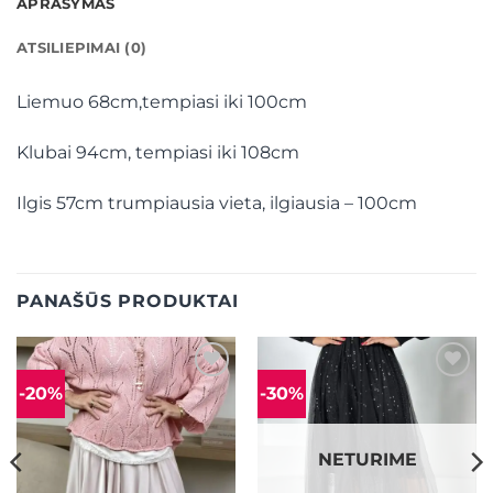
APRAŠYMAS
ATSILIEPIMAI (0)
Liemuo 68cm,tempiasi iki 100cm
Klubai 94cm, tempiasi iki 108cm
Ilgis 57cm trumpiausia vieta, ilgiausia – 100cm
PANAŠŪS PRODUKTAI
-20%
-30%
Mėgstamiausias
Mėgstamiausias
NETURIME