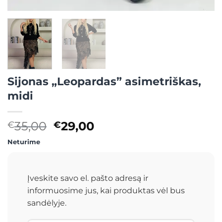
Sijonas „Leopardas” asimetriškas,
midi
Original
Current
35,00
29,00
€
€
price
price
Neturime
was:
is:
€35,00.
€29,00.
Įveskite savo el. pašto adresą ir
informuosime jus, kai produktas vėl bus
sandėlyje.