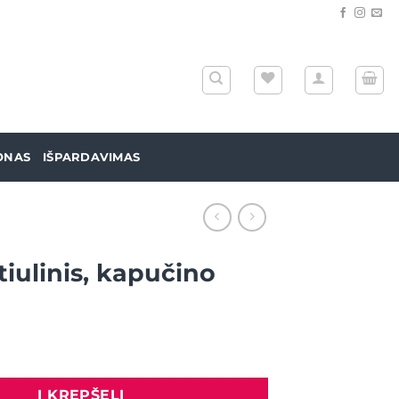
ONAS
IŠPARDAVIMAS
 tiulinis, kapučino
Į KREPŠELĮ