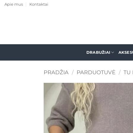
Skip
Apie mus
Kontaktai
to
content
DRABUŽIAI
AKSES
PRADŽIA
/
PARDUOTUVĖ
/
TU 