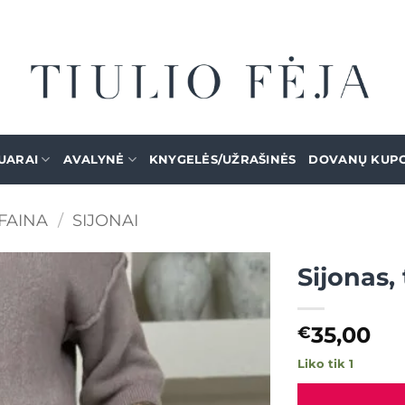
UARAI
AVALYNĖ
KNYGELĖS/UŽRAŠINĖS
DOVANŲ KUP
FAINA
/
SIJONAI
Sijonas,
Mėgstamiausias
35,00
€
Liko tik 1