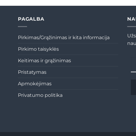
€33,00.
€23,00.
€33,00.
€23,00.
PAGALBA
NA
Užs
Pirkimas/Grąžinimas ir kita informacija
nau
Pirkimo taisyklės
Keitimas ir grąžinimas
Pristatymas
Apmokėjimas
Privatumo politika