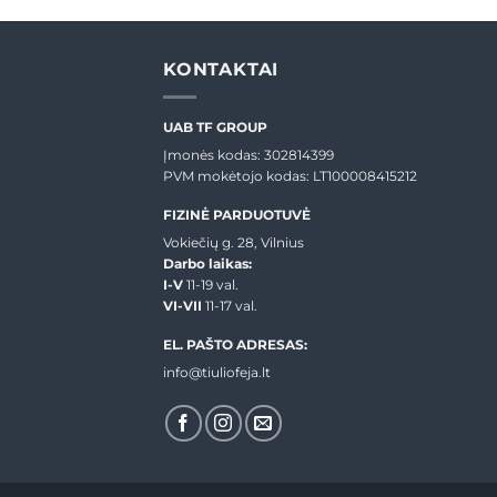
€35,00.
€29,00.
KONTAKTAI
UAB TF GROUP
Įmonės kodas: 302814399
PVM mokėtojo kodas: LT100008415212
FIZINĖ PARDUOTUVĖ
Vokiečių g. 28, Vilnius
Darbo laikas:
I-V
11-19 val.
VI-VII
11-17 val.
EL. PAŠTO ADRESAS:
info@tiuliofeja.lt