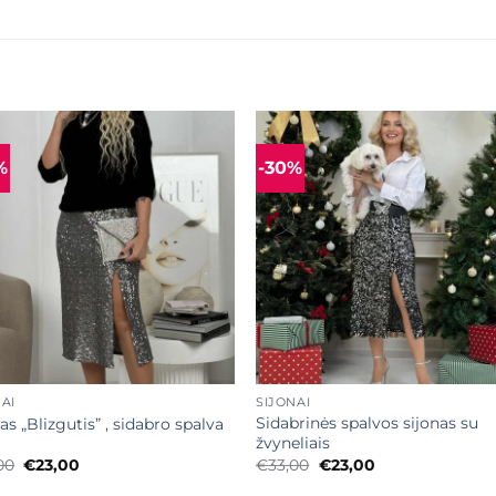
%
-30%
Mėgstamiausias
Mėgstamiaus
+
AI
SIJONAI
Sidabrinės spalvos sijonas su
as „Blizgutis” , sidabro spalva
žvyneliais
Original
Current
Original
Current
00
€
23,00
€
33,00
€
23,00
price
price
price
price
was:
is:
was:
is: