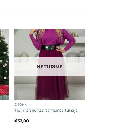
ias
Mėgstamiausias
NETURIME
+
SIJONAI
Tiulinis sijonas, tamsinta fuksija
€
32,00