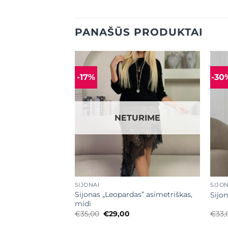
PANAŠŪS PRODUKTAI
-17%
-30
Mėgstamiausias
Mėgstamiausias
URIME
NETURIME
+
+
SIJONAI
SIJON
Sijonas „Leopardas” asimetriškas,
vyno spalva
Sijon
midi
Original
Current
€
35,00
€
29,00
€
33,
price
price
was:
is: