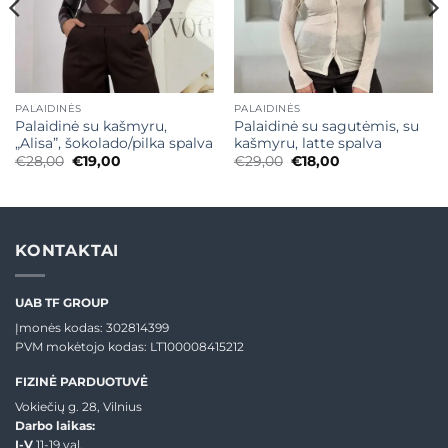
PALAIDINĖS
PALAIDINĖS
Palaidinė su kašmyru,
Palaidinė su sagutėmis, su
„Alisa”, šokolado/pilka spalva
kašmyru, latte spalva
Original
Current
Original
Current
€
28,00
€
19,00
€
29,00
€
18,00
price
price
price
price
was:
is:
was:
is:
€28,00.
€19,00.
€29,00.
€18,00.
KONTAKTAI
UAB TF GROUP
Įmonės kodas: 302814399
PVM mokėtojo kodas: LT100008415212
FIZINĖ PARDUOTUVĖ
Vokiečių g. 28, Vilnius
Darbo laikas:
I-V
11-19 val.