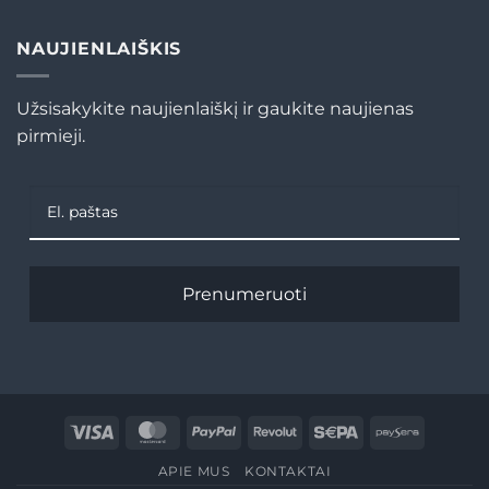
NAUJIENLAIŠKIS
Užsisakykite naujienlaiškį ir gaukite naujienas
pirmieji.
Prenumeruoti
Visa
MasterCard
PayPal
Revolut
Sepa
Paysera
APIE MUS
KONTAKTAI