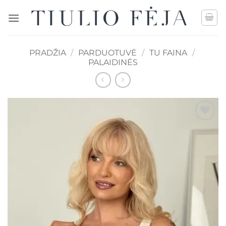
Skip
to
content
PRADŽIA
/
PARDUOTUVĖ
/
TU FAINA
/
PALAIDINĖS
Mėgstamiausias