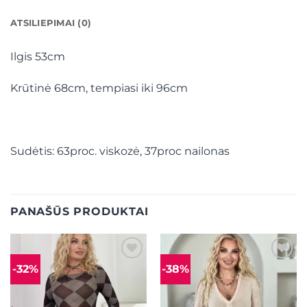
ATSILIEPIMAI (0)
Ilgis 53cm
Krūtinė 68cm, tempiasi iki 96cm
Sudėtis: 63proc. viskozė, 37proc nailonas
PANAŠŪS PRODUKTAI
-32%
-38%
Mėgstamiausias
Mėgstamiausias