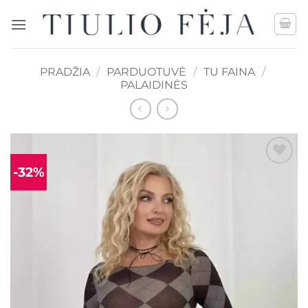
Skip
to
content
PRADŽIA
/
PARDUOTUVĖ
/
TU FAINA
/
PALAIDINĖS
-32%
Mėgstamiausias