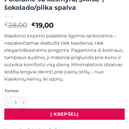
šokolado/pilka spalva
Original
Current
28,00
19,00
€
€
price
price
Klasikinio kirpimo palaidinė ilgomis rankovėmis –
was:
is:
nepakeičiamas drabužis tiek kasdienai, tiek
€28,00.
€19,00.
elegantiškesnėms progoms. Pagaminta iš švelnaus,
tampraus audinio, ji maloniai priglunda prie kūno ir
suteikia komforto visą dieną. Minimalistinis dizainas
leidžia lengvai derinti prie įvairių stilių – nuo
klasikinių kelnių iki sijonų.
Turime
produkto kiekis: Palaidinė su kašmyru, "Alisa", šokolado/pil
Į KREPŠELĮ