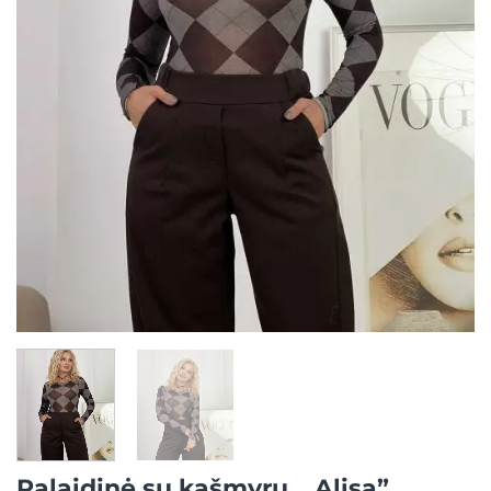
Palaidinė su kašmyru, „Alisa”,