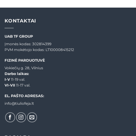
€22,00
was:
is:
through
€32,00.
€25,00.
€24,00
KONTAKTAI
UAB TF GROUP
Įmonės kodas: 302814399
PVM mokėtojo kodas: LT100008415212
FIZINĖ PARDUOTUVĖ
Vokiečių g. 28, Vilnius
Darbo laikas:
I-V
11-19 val.
VI-VII
11-17 val.
EL. PAŠTO ADRESAS:
info@tiuliofeja.lt