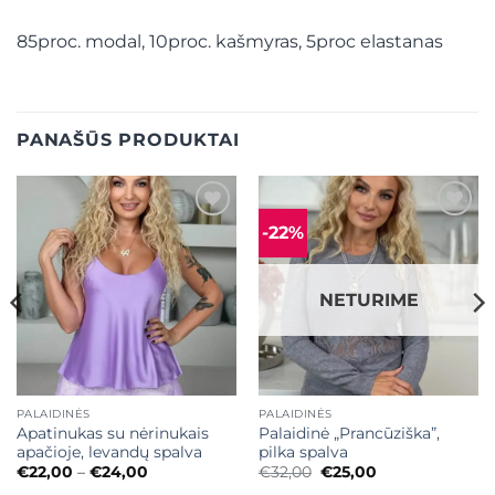
85proc. modal, 10proc. kašmyras, 5proc elastanas
PANAŠŪS PRODUKTAI
-22%
Mėgstamiausias
Mėgstamiausias
NETURIME
PALAIDINĖS
PALAIDINĖS
Apatinukas su nėrinukais
Palaidinė „Prancūziška”,
apačioje, levandų spalva
pilka spalva
Price
Original
Current
€
22,00
–
€
24,00
€
32,00
€
25,00
range:
price
price