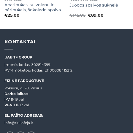
Apatinukas, su volanu ir
Juodos spalvos suknelė
nėrinukais, šokolado spalva
Original
Current
€
25,00
€
145,00
€
89,00
price
price
was:
is:
€145,00.
€89,00.
KONTAKTAI
UAB TF GROUP
Įmonės kodas: 302814399
PVM mokėtojo kodas: LT100008415212
FIZINĖ PARDUOTUVĖ
Vokiečių g. 28, Vilnius
Darbo laikas:
I-V
11-19 val.
VI-VII
11-17 val.
EL. PAŠTO ADRESAS:
info@tiuliofeja.lt