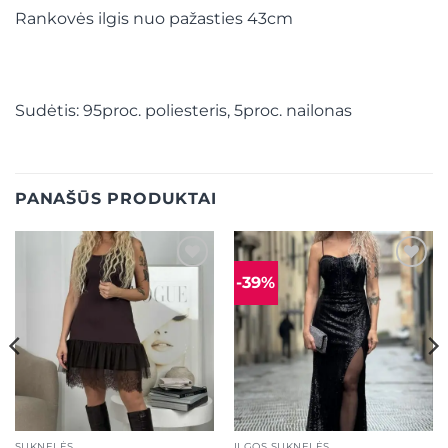
Rankovės ilgis nuo pažasties 43cm
Sudėtis: 95proc. poliesteris, 5proc. nailonas
PANAŠŪS PRODUKTAI
-39%
Mėgstamiausias
Mėgstamiausias
SUKNELĖS
ILGOS SUKNELĖS