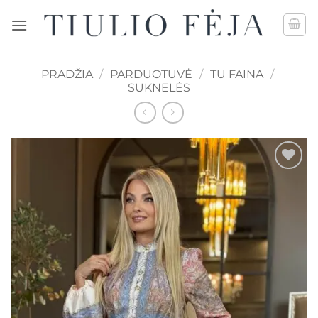
Skip
to
content
PRADŽIA
/
PARDUOTUVĖ
/
TU FAINA
/
SUKNELĖS
Mėgstamiausias