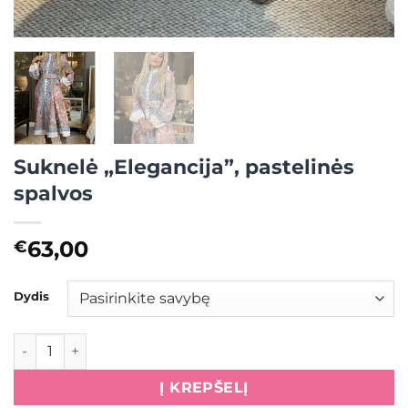
Suknelė „Elegancija”, pastelinės
spalvos
63,00
€
Dydis
produkto kiekis: Suknelė "Elegancija", pastelinės spalvos
Į KREPŠELĮ