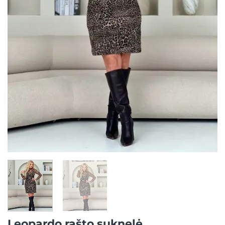
Leopardo rašto suknelė