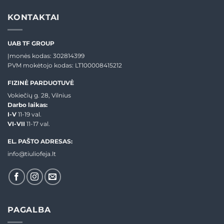
KONTAKTAI
UAB TF GROUP
Įmonės kodas: 302814399
PVM mokėtojo kodas: LT100008415212
FIZINĖ PARDUOTUVĖ
Vokiečių g. 28, Vilnius
Darbo laikas:
I-V
11-19 val.
VI-VII
11-17 val.
EL. PAŠTO ADRESAS:
info@tiuliofeja.lt
PAGALBA