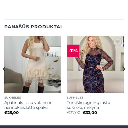
PANAŠŪS PRODUKTAI
-11%
Mėgstamiausias
Mėgstamiausias
SUKNELĖS
SUKNELĖS
Apatinukas, su volanu ir
Turkiškų agurkų rašto
nėrinukais,latte spalva
suknelė, mėlyna
Original
Current
€
25,00
€
37,00
€
33,00
price
price
was:
is:
€37,00.
€33,00.