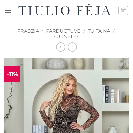
Skip
to
content
PRADŽIA
/
PARDUOTUVĖ
/
TU FAINA
/
SUKNELĖS
-11%
Mėgstamiausias