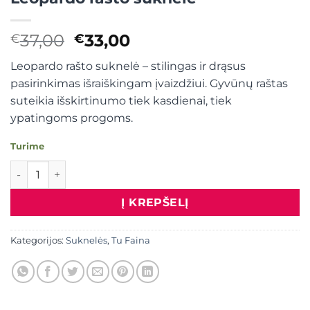
Original
Current
37,00
33,00
€
€
price
price
Leopardo rašto suknelė – stilingas ir drąsus
was:
is:
pasirinkimas išraiškingam įvaizdžiui. Gyvūnų raštas
€37,00.
€33,00.
suteikia išskirtinumo tiek kasdienai, tiek
ypatingoms progoms.
Turime
produkto kiekis: Leopardo rašto suknelė
Į KREPŠELĮ
Kategorijos:
Suknelės
,
Tu Faina