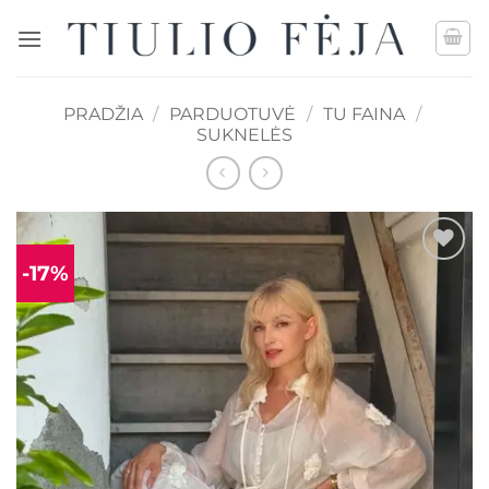
Skip
to
content
PRADŽIA
/
PARDUOTUVĖ
/
TU FAINA
/
SUKNELĖS
-17%
Mėgstamiausias