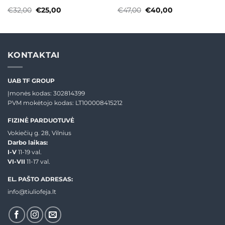
Original
Current
Original
Current
€
32,00
€
25,00
€
47,00
€
40,00
price
price
price
price
was:
is:
was:
is:
€32,00.
€25,00.
€47,00.
€40,00.
KONTAKTAI
UAB TF GROUP
Įmonės kodas: 302814399
PVM mokėtojo kodas: LT100008415212
FIZINĖ PARDUOTUVĖ
Vokiečių g. 28, Vilnius
Darbo laikas:
I-V
11-19 val.
VI-VII
11-17 val.
EL. PAŠTO ADRESAS:
info@tiuliofeja.lt