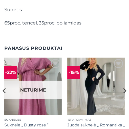
Sudėtis:
65proc. tencel, 35proc. poliamidas
PANAŠŪS PRODUKTAI
-22%
-15%
Mėgstamiausias
Mėgstamiausias
NETURIME
SUKNELĖS
IŠPARDAVIMAS
Suknelė „ Dusty rose ”
Juoda suknelė ,, Romantika „