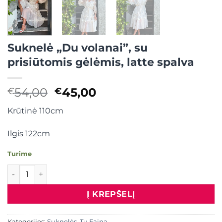
Suknelė „Du volanai”, su
prisiūtomis gėlėmis, latte spalva
Original
Current
54,00
45,00
€
€
price
price
Krūtinė 110cm
was:
is:
€54,00.
€45,00.
Ilgis 122cm
Turime
produkto kiekis: Suknelė "Du volanai", su prisiūtomis gėlėm
Į KREPŠELĮ
Kategorijos:
Suknelės
,
Tu Faina