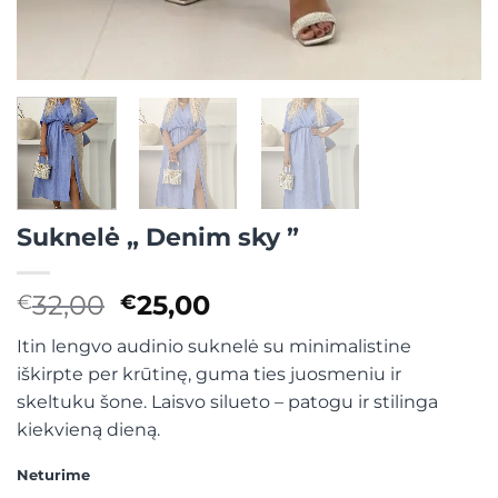
Suknelė „ Denim sky ”
Original
Current
32,00
25,00
€
€
price
price
Itin lengvo audinio suknelė su minimalistine
was:
is:
iškirpte per krūtinę, guma ties juosmeniu ir
€32,00.
€25,00.
skeltuku šone. Laisvo silueto – patogu ir stilinga
kiekvieną dieną.
Neturime