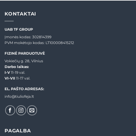
KONTAKTAI
UAB TF GROUP
Įmonės kodas: 302814399
PVM mokėtojo kodas: LT100008415212
FIZINĖ PARDUOTUVĖ
Vokiečių g. 28, Vilnius
Darbo laikas:
I-V
11-19 val.
VI-VII
11-17 val.
EL. PAŠTO ADRESAS:
info@tiuliofeja.lt
PAGALBA