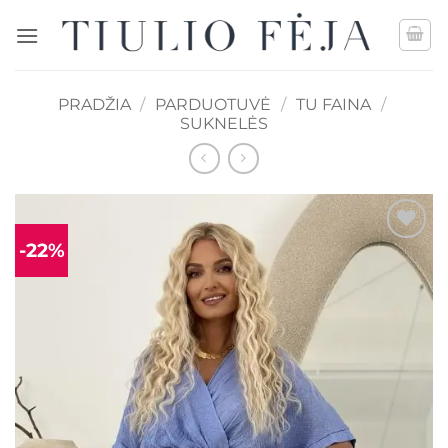
Skip
to
content
PRADŽIA
/
PARDUOTUVĖ
/
TU FAINA
/
SUKNELĖS
-22%
Mėgstamiausias