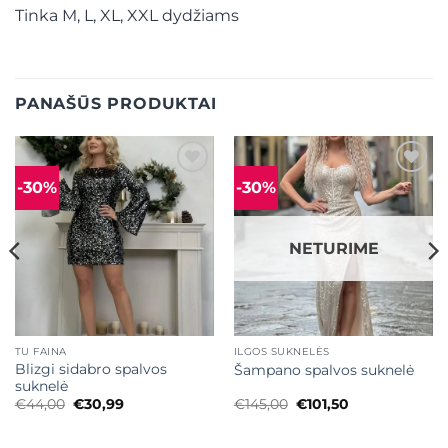
Tinka M, L, XL, XXL dydžiams
PANAŠŪS PRODUKTAI
-30%
-30%
Mėgstamiausias
Mėgstamiausias
NETURIME
TU FAINA
ILGOS SUKNELĖS
Blizgi sidabro spalvos
Šampano spalvos suknelė
suknelė
Original
Current
Original
Current
€
44,00
€
30,99
€
145,00
€
101,50
price
price
price
price
was:
is:
was:
is:
€44,00.
€30,99.
€145,00.
€101,50.