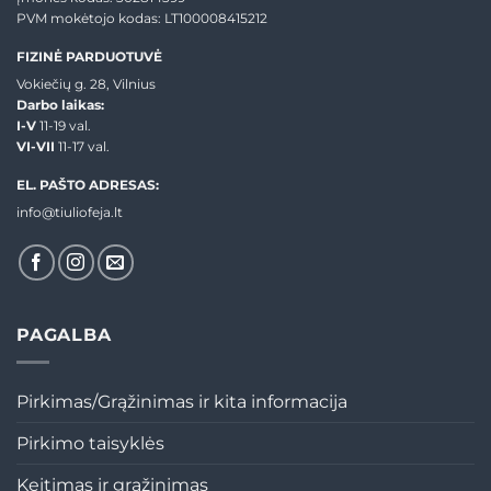
PVM mokėtojo kodas: LT100008415212
FIZINĖ PARDUOTUVĖ
Vokiečių g. 28, Vilnius
Darbo laikas:
I-V
11-19 val.
VI-VII
11-17 val.
EL. PAŠTO ADRESAS:
info@tiuliofeja.lt
PAGALBA
Pirkimas/Grąžinimas ir kita informacija
Pirkimo taisyklės
Keitimas ir grąžinimas