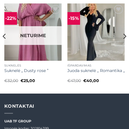
-22%
-15%
Mėgstamiausias
Mėgstamiausias
NETURIME
SUKNELĖS
IŠPARDAVIMAS
Suknelė „ Dusty rose ”
Juoda suknelė ,, Romantika „
Original
Current
Original
Current
€
32,00
€
25,00
€
47,00
€
40,00
price
price
price
price
was:
is:
was:
is:
€32,00.
€25,00.
€47,00.
€40,00.
KONTAKTAI
UAB TF GROUP
Įmonės kodas: 302814399