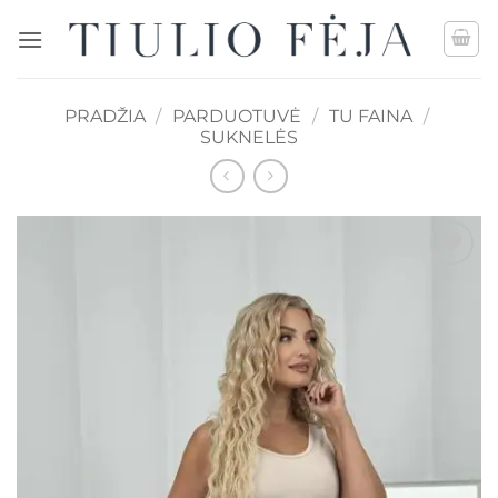
Skip
to
content
PRADŽIA
/
PARDUOTUVĖ
/
TU FAINA
/
SUKNELĖS
Mėgstamiausias