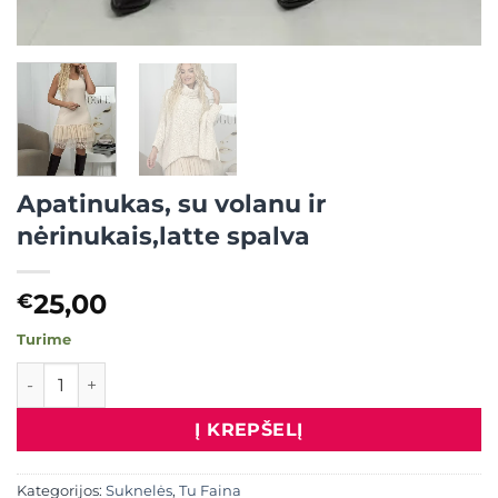
Apatinukas, su volanu ir
nėrinukais,latte spalva
25,00
€
Turime
produkto kiekis: Apatinukas, su volanu ir nėrinukais,latte 
Į KREPŠELĮ
Kategorijos:
Suknelės
,
Tu Faina