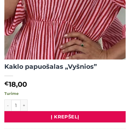
Kaklo papuošalas „Vyšnios”
18,00
€
Turime
produkto kiekis: Kaklo papuošalas "Vyšnios"
Į KREPŠELĮ