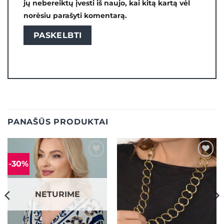
jų nebereiktų įvesti iš naujo, kai kitą kartą vėl
norėsiu parašyti komentarą.
PANAŠŪS PRODUKTAI
-30%
Mėgstamiausias
Mėgstamiausias
NETURIME