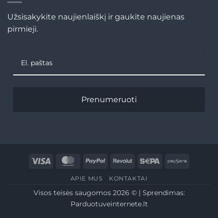
Užsisakykite naujienlaiškį ir gaukite naujienas
pirmieji.
Prenumeruoti
Visa
MasterCard
PayPal
Revolut
Sepa
Paysera
APIE MUS
KONTAKTAI
Visos teisės saugomos 2026 © | Sprendimas:
Parduotuveinternete.lt