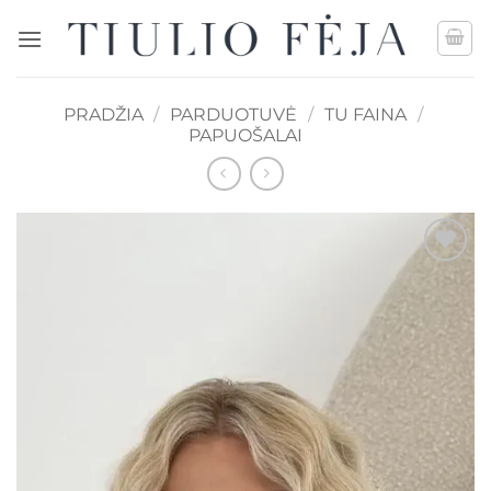
Skip
to
content
PRADŽIA
/
PARDUOTUVĖ
/
TU FAINA
/
PAPUOŠALAI
Mėgstamiausias