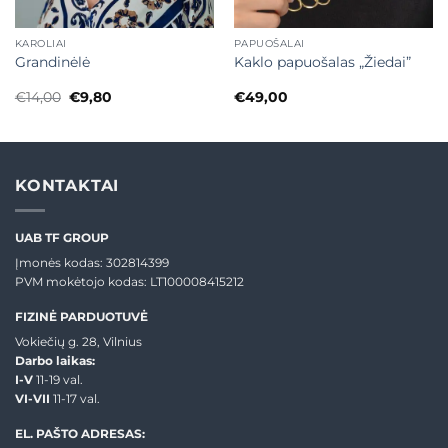
KAROLIAI
PAPUOŠALAI
Grandinėlė
Kaklo papuošalas „Žiedai”
Original
Current
€
14,00
€
9,80
€
49,00
price
price
was:
is:
€14,00.
€9,80.
KONTAKTAI
UAB TF GROUP
Įmonės kodas: 302814399
PVM mokėtojo kodas: LT100008415212
FIZINĖ PARDUOTUVĖ
Vokiečių g. 28, Vilnius
Darbo laikas:
I-V
11-19 val.
VI-VII
11-17 val.
EL. PAŠTO ADRESAS: