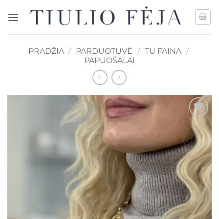
Skip
to
content
PRADŽIA
/
PARDUOTUVĖ
/
TU FAINA
/
PAPUOŠALAI
Mėgstamiausias