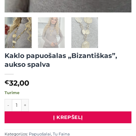
Kaklo papuošalas „Bizantiškas”,
aukso spalva
32,00
€
Turime
produkto kiekis: Kaklo papuošalas "Bizantiškas", aukso spa
Į KREPŠELĮ
Kategorijos:
Papuošalai
,
Tu Faina