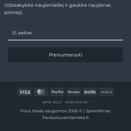
Užsisakykite naujienlaiškį ir gaukite naujienas
pirmieji.
Prenumeruoti
Visa
MasterCard
PayPal
Revolut
Sepa
Paysera
APIE MUS
KONTAKTAI
Visos teisės saugomos 2026 © | Sprendimas:
Parduotuveinternete.lt