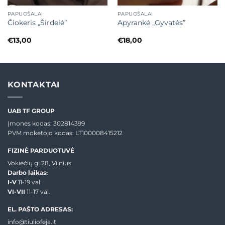
PAPUOŠALAI
PAPUOŠALAI
Čiokeris „Širdelė”
Apyrankė „Gyvatės”
€
13,00
€
18,00
KONTAKTAI
UAB TF GROUP
Įmonės kodas: 302814399
PVM mokėtojo kodas: LT100008415212
FIZINĖ PARDUOTUVĖ
Vokiečių g. 28, Vilnius
Darbo laikas:
I-V
11-19 val.
VI-VII
11-17 val.
EL. PAŠTO ADRESAS:
info@tiuliofeja.lt