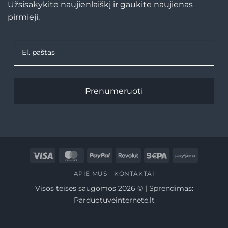
Užsisakykite naujienlaiškį ir gaukite naujienas
pirmieji.
Prenumeruoti
Visa
MasterCard
PayPal
Revolut
Sepa
Paysera
APIE MUS
KONTAKTAI
Visos teisės saugomos 2026 © | Sprendimas:
Parduotuveinternete.lt