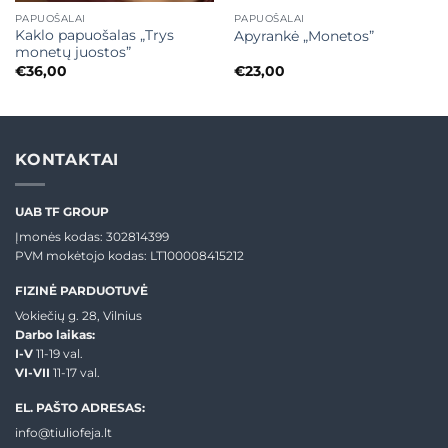
PAPUOŠALAI
PAPUOŠALAI
Kaklo papuošalas „Trys
Apyrankė „Monetos”
monetų juostos”
€
36,00
€
23,00
KONTAKTAI
UAB TF GROUP
Įmonės kodas: 302814399
PVM mokėtojo kodas: LT100008415212
FIZINĖ PARDUOTUVĖ
Vokiečių g. 28, Vilnius
Darbo laikas:
I-V
11-19 val.
VI-VII
11-17 val.
EL. PAŠTO ADRESAS:
info@tiuliofeja.lt