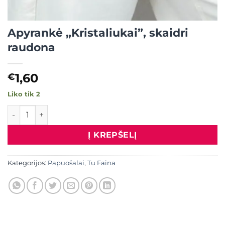
Apyrankė „Kristaliukai”, skaidri
raudona
1,60
€
Liko tik 2
produkto kiekis: Apyrankė "Kristaliukai", skaidri raudona
Į KREPŠELĮ
Kategorijos:
Papuošalai
,
Tu Faina