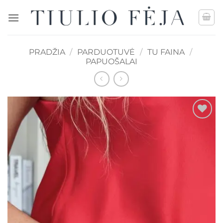
Skip
to
content
PRADŽIA
/
PARDUOTUVĖ
/
TU FAINA
/
PAPUOŠALAI
Mėgstamiausias