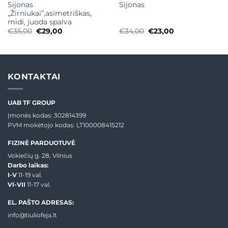
Sijonas
Sijonas
„Žirniukai”,asimetriškas,
midi, juoda spalva
Original
Current
Original
Current
€
35,00
€
29,00
€
34,00
€
23,00
price
price
price
price
was:
is:
was:
is:
€35,00.
€29,00.
€34,00.
€23,00.
KONTAKTAI
UAB TF GROUP
Įmonės kodas: 302814399
PVM mokėtojo kodas: LT100008415212
FIZINĖ PARDUOTUVĖ
Vokiečių g. 28, Vilnius
Darbo laikas:
I-V
11-19 val.
VI-VII
11-17 val.
EL. PAŠTO ADRESAS:
info@tiuliofeja.lt