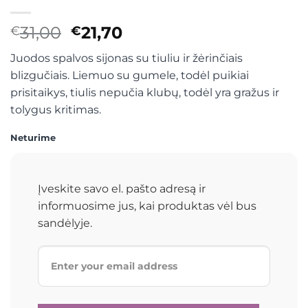
Original
Current
31,00
21,70
€
€
price
price
Juodos spalvos sijonas su tiuliu ir žėrinčiais
was:
is:
blizgučiais. Liemuo su gumele, todėl puikiai
€31,00.
€21,70.
prisitaikys, tiulis nepučia klubų, todėl yra gražus ir
tolygus kritimas.
Neturime
Įveskite savo el. pašto adresą ir
informuosime jus, kai produktas vėl bus
sandėlyje.