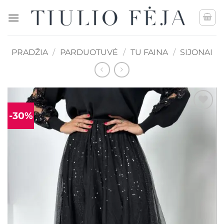
Skip
to
content
PRADŽIA
/
PARDUOTUVĖ
/
TU FAINA
/
SIJONAI
-30%
Mėgstamiausias