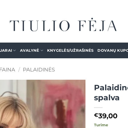
UARAI
AVALYNĖ
KNYGELĖS/UŽRAŠINĖS
DOVANŲ KUP
FAINA
/
PALAIDINĖS
Palaidin
spalva
Mėgstamiausias
39,00
€
Turime