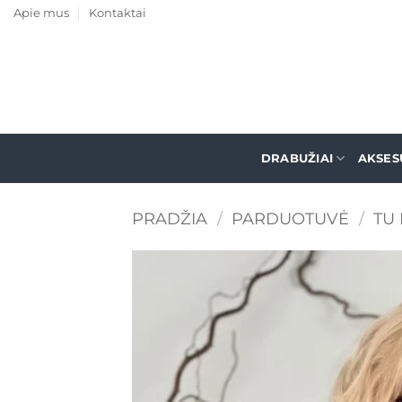
Skip
Apie mus
Kontaktai
to
content
DRABUŽIAI
AKSES
PRADŽIA
/
PARDUOTUVĖ
/
TU 