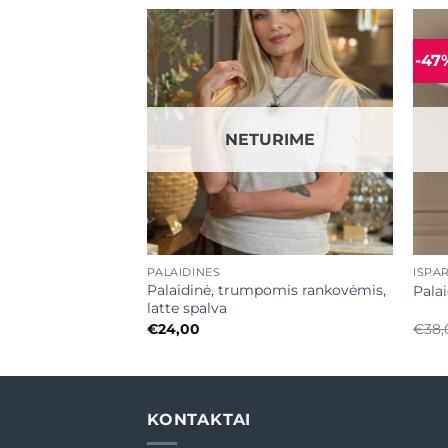
-47
Mėgstamiausias
Mėgstamiausias
URIME
NETURIME
+
+
PALAIDINĖS
IŠPA
Palaidinė, trumpomis rankovėmis,
Pala
latte spalva
rrent
€
24,00
€
38,
ice
0,00.
KONTAKTAI