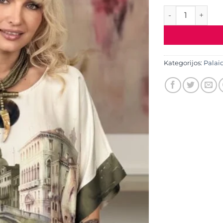
produkto kiekis:
Kategorijos:
Palai