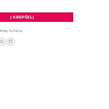
 Palaidinė "Venecija", chaki spalva
Į KREPŠELĮ
dinės
,
Tu Faina