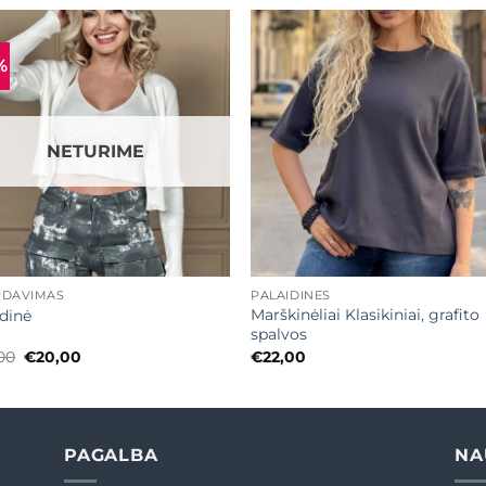
%
Mėgstamiausias
Mėgstamiaus
NETURIME
+
RDAVIMAS
PALAIDINĖS
Marškinėliai Klasikiniai, grafito
idinė
spalvos
Original
Current
00
€
20,00
€
22,00
price
price
was:
is:
€38,00.
€20,00.
PAGALBA
NA