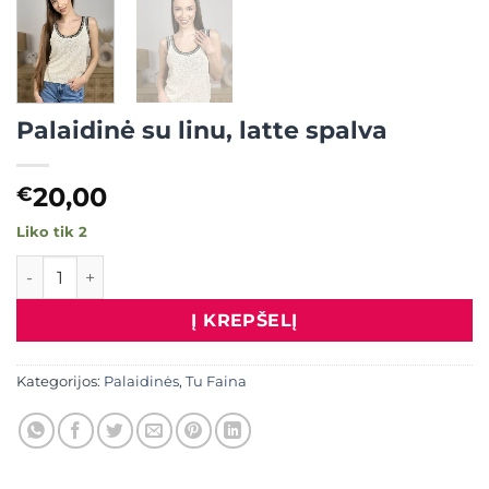
Palaidinė su linu, latte spalva
20,00
€
Liko tik 2
produkto kiekis: Palaidinė su linu, latte spalva
Į KREPŠELĮ
Kategorijos:
Palaidinės
,
Tu Faina