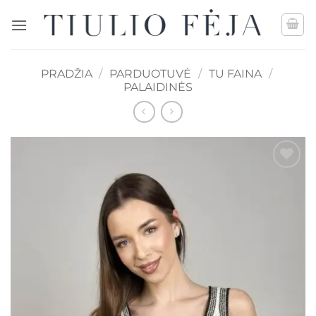
Skip
to
content
PRADŽIA
/
PARDUOTUVĖ
/
TU FAINA
/
PALAIDINĖS
Mėgstamiausias