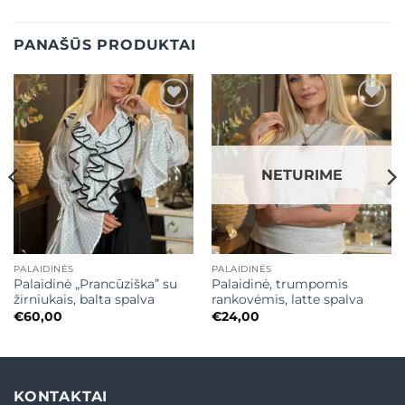
PANAŠŪS PRODUKTAI
Mėgstamiausias
Mėgstamiausias
NETURIME
PALAIDINĖS
PALAIDINĖS
Palaidinė „Prancūziška” su
Palaidinė, trumpomis
žirniukais, balta spalva
rankovėmis, latte spalva
€
60,00
€
24,00
KONTAKTAI