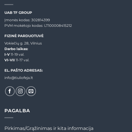
UAB TF GROUP
Įmonės kodas: 302814399
PVM mokėtojo kodas: LT100008415212
FIZINĖ PARDUOTUVĖ
Vokiečių g. 28, Vilnius
Darbo laikas:
I-V
11-19 val.
VI-VII
11-17 val.
EL. PAŠTO ADRESAS:
info@tiuliofeja.lt
PAGALBA
Pirkimas/Grąžinimas ir kita informacija