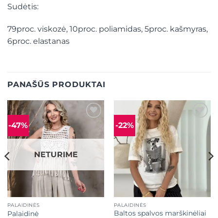
Sudėtis:
79proc. viskozė, 10proc. poliamidas, 5proc. kašmyras,
6proc. elastanas
PANAŠŪS PRODUKTAI
-47%
-22%
Mėgstamiausias
Mėgstamiausias
NETURIME
PALAIDINĖS
PALAIDINĖS
Baltos spalvos marškinėliai
Palaidinė