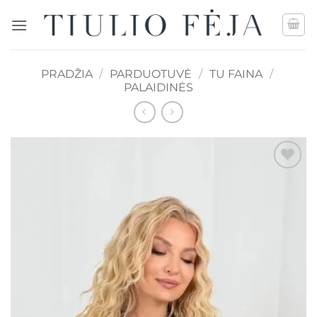
Skip
to
content
PRADŽIA
/
PARDUOTUVĖ
/
TU FAINA
/
PALAIDINĖS
Mėgstamiausias