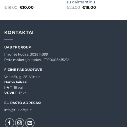
su dalmantinu
Original
Current
Original
Current
€
19,00
€
10,00
€
23,00
€
18,00
price
price
price
price
was:
is:
was:
is:
€19,00.
€10,00.
€23,00.
€18,00.
KONTAKTAI
UAB TF GROUP
Įmonės kodas: 302814399
PVM mokėtojo kodas: LT100008415212
FIZINĖ PARDUOTUVĖ
Vokiečių g. 28, Vilnius
Darbo laikas:
I-V
11-19 val.
VI-VII
11-17 val.
EL. PAŠTO ADRESAS:
info@tiuliofeja.lt