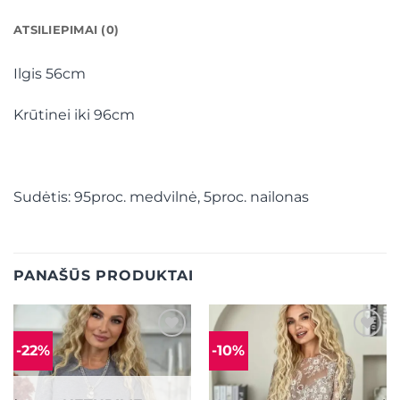
ATSILIEPIMAI (0)
Ilgis 56cm
Krūtinei iki 96cm
Sudėtis: 95proc. medvilnė, 5proc. nailonas
PANAŠŪS PRODUKTAI
-22%
-10%
Mėgstamiausias
Mėgstamiausias