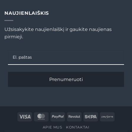
NAUJIENLAIŠKIS
Užsisakykite naujienlaiškį ir gaukite naujienas
pirmieji.
Prenumeruoti
Visa
MasterCard
PayPal
Revolut
Sepa
Paysera
APIE MUS
KONTAKTAI