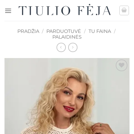
Skip
to
content
PRADŽIA
/
PARDUOTUVĖ
/
TU FAINA
/
PALAIDINĖS
Mėgstamiausias