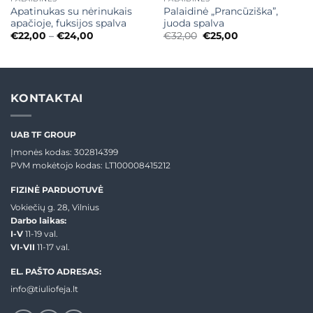
Apatinukas su nėrinukais
Palaidinė „Prancūziška”,
apačioje, fuksijos spalva
juoda spalva
Price
Original
Current
€
22,00
–
€
24,00
€
32,00
€
25,00
range:
price
price
€22,00
was:
is:
through
€32,00.
€25,00.
€24,00
KONTAKTAI
UAB TF GROUP
Įmonės kodas: 302814399
PVM mokėtojo kodas: LT100008415212
FIZINĖ PARDUOTUVĖ
Vokiečių g. 28, Vilnius
Darbo laikas:
I-V
11-19 val.
VI-VII
11-17 val.
EL. PAŠTO ADRESAS:
info@tiuliofeja.lt