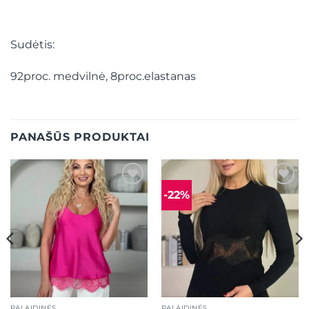
Sudėtis:
92proc. medvilnė, 8proc.elastanas
PANAŠŪS PRODUKTAI
-22%
Mėgstamiausias
Mėgstamiausias
PALAIDINĖS
PALAIDINĖS