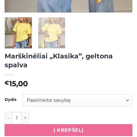
Marškinėliai „Klasika”, geltona
spalva
15,00
€
Dydis
produkto kiekis: Marškinėliai "Klasika", geltona spalva
Į KREPŠELĮ