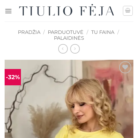
Skip
to
content
PRADŽIA
/
PARDUOTUVĖ
/
TU FAINA
/
PALAIDINĖS
-32%
Mėgstamiausias