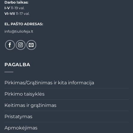
Darbo laikas:
I-V
11-19 val.
VI-VII
11-17 val.
EL. PAŠTO ADRESAS:
info@tiuliofeja.lt
PAGALBA
Pirkimas/Grąžinimas ir kita informacija
Pirkimo taisyklės
Keitimas ir grąžinimas
Pristatymas
Apmokėjimas