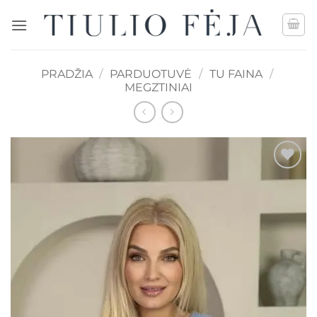
Skip
to
content
PRADŽIA
/
PARDUOTUVĖ
/
TU FAINA
/
MEGZTINIAI
Mėgstamiausias