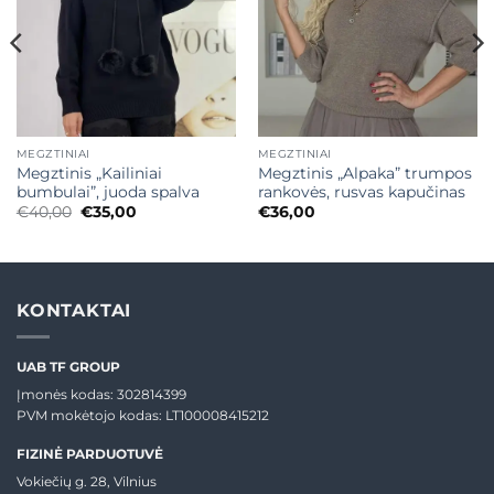
MEGZTINIAI
MEGZTINIAI
Megztinis „Kailiniai
Megztinis „Alpaka” trumpos
bumbulai”, juoda spalva
rankovės, rusvas kapučinas
Original
Current
€
40,00
€
35,00
€
36,00
price
price
was:
is:
€40,00.
€35,00.
KONTAKTAI
UAB TF GROUP
Įmonės kodas: 302814399
PVM mokėtojo kodas: LT100008415212
FIZINĖ PARDUOTUVĖ
Vokiečių g. 28, Vilnius