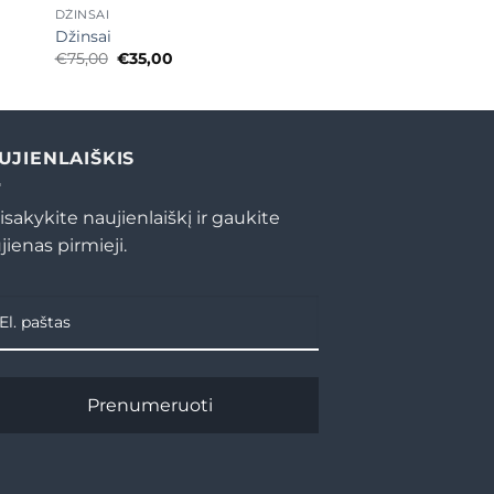
DŽINSAI
Džinsai
Original
Current
€
75,00
€
35,00
price
price
was:
is:
€75,00.
€35,00.
UJIENLAIŠKIS
isakykite naujienlaiškį ir gaukite
jienas pirmieji.
Prenumeruoti