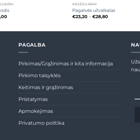
SUARAI
AKSESUARAI
rodis
Pagalvės užvalkalas
Price
,00
€
23,20
–
€
28,80
range:
€23,20
through
€28,80
PAGALBA
NA
Užs
Pirkimas/Grąžinimas ir kita informacija
nau
Pirkimo taisyklės
Keitimas ir grąžinimas
Pristatymas
Apmokėjimas
Privatumo politika