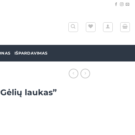
ONAS
IŠPARDAVIMAS
“Gėlių laukas”
 Šalikas “Gėlių laukas”