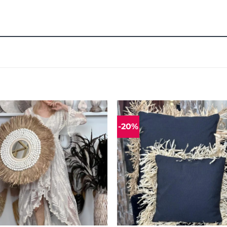
-20%
Mėgstamiausias
Mėgstamiaus
+