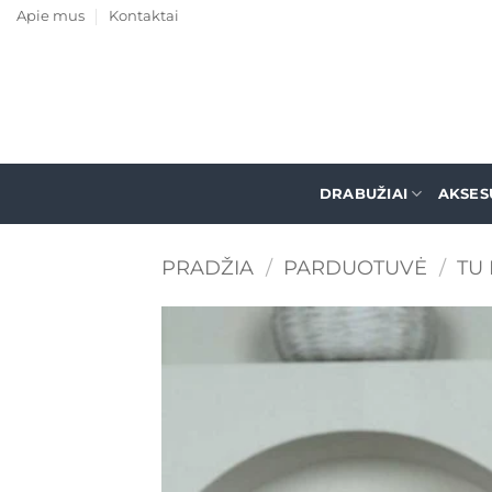
Skip
Apie mus
Kontaktai
to
content
DRABUŽIAI
AKSES
PRADŽIA
/
PARDUOTUVĖ
/
TU 