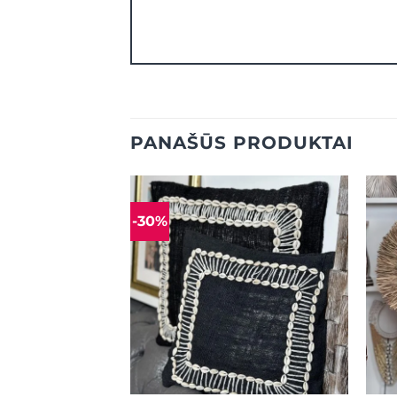
PANAŠŪS PRODUKTAI
-30%
Mėgstamiausias
Mėgstamiausias
+
+