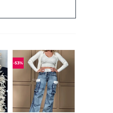
-53%
ias
Mėgstamiausias
+