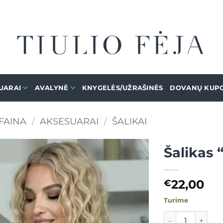
UARAI
AVALYNĖ
KNYGELĖS/UŽRAŠINĖS
DOVANŲ KUP
FAINA
/
AKSESUARAI
/
ŠALIKAI
Šalikas 
Mėgstamiausias
22,00
€
Turime
produkto kiekis: