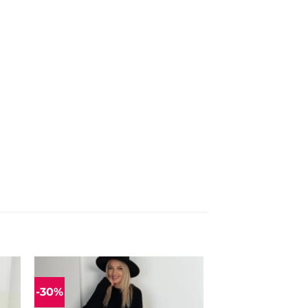
-30%
ias
Mėgstamiausias