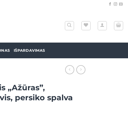
ONAS
IŠPARDAVIMAS
s „Ažūras”,
vis, persiko spalva