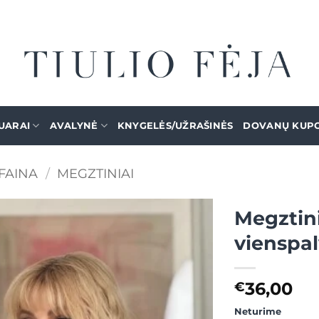
UARAI
AVALYNĖ
KNYGELĖS/UŽRAŠINĖS
DOVANŲ KUP
FAINA
/
MEGZTINIAI
Megztini
vienspal
Mėgstamiausias
36,00
€
Neturime