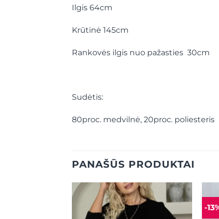
Ilgis 64cm
Krūtinė 145cm
Rankovės ilgis nuo pažasties 30cm
Sudėtis:
80proc. medvilnė, 20proc. poliesteris
PANAŠŪS PRODUKTAI
-13
Mėgstamiausias
Mėgstamiausias