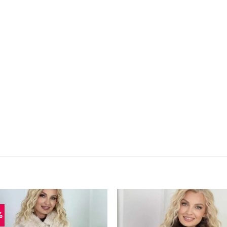
%
Mėgstamiausias
Mėgstamiaus