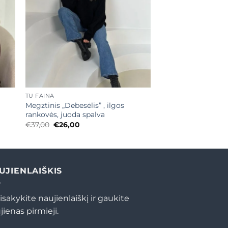
+
TU FAINA
Megztinis „Debesėlis” , ilgos
rankovės, juoda spalva
Original
Current
€
37,00
€
26,00
price
price
was:
is:
€37,00.
€26,00.
UJIENLAIŠKIS
isakykite naujienlaiškį ir gaukite
jienas pirmieji.