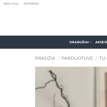
Skip
Apie mus
Kontaktai
to
content
DRABUŽIAI
AKSES
PRADŽIA
/
PARDUOTUVĖ
/
TU 