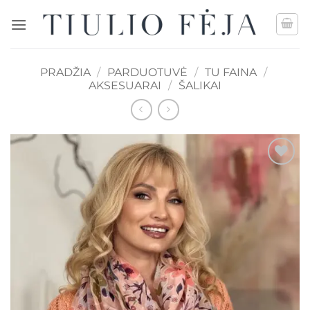
Skip
to
content
PRADŽIA
/
PARDUOTUVĖ
/
TU FAINA
/
AKSESUARAI
/
ŠALIKAI
Mėgstamiausias