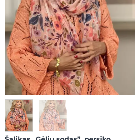
Šalikas „Gėlių sodas”, persiko