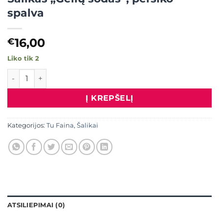
spalva
16,00
€
Liko tik 2
produkto kiekis: Šalikas "Gėlių sodas", persiko spalva
Į KREPŠELĮ
Kategorijos:
Tu Faina
,
Šalikai
ATSILIEPIMAI (0)