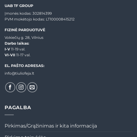
UAB TF GROUP
Įmonės kodas: 302814399
PVM mokėtojo kodas: LT100008415212
FIZINĖ PARDUOTUVĖ
Vokiečių g. 28, Vilnius
Darbo laikas:
I-V
11-19 val.
VI-VII
11-17 val.
EL. PAŠTO ADRESAS:
info@tiuliofeja.lt
PAGALBA
Pirkimas/Grąžinimas ir kita informacija