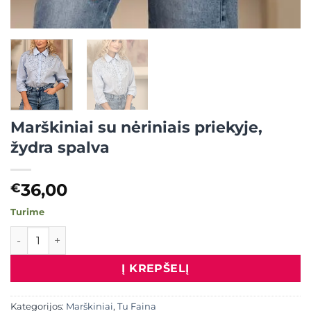
Marškiniai su nėriniais priekyje,
žydra spalva
36,00
€
Turime
produkto kiekis: Marškiniai su nėriniais priekyje, žydra spal
Į KREPŠELĮ
Kategorijos:
Marškiniai
,
Tu Faina