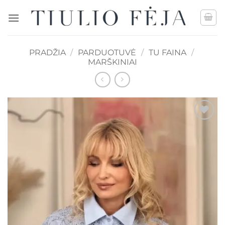
Skip
to
content
PRADŽIA
/
PARDUOTUVĖ
/
TU FAINA
/
MARŠKINIAI
Mėgstamiausias