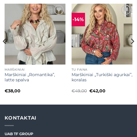
-14%
Mėgstamiausias
Mėgstamiausias
MARŠKINIAI
TU FAINA
Marškiniai „Romantika”,
Marškiniai „Turkiški agurkai”,
latte spalva
koralas
Original
Current
€
38,00
€
49,00
€
42,00
price
price
was:
is:
€49,00.
€42,00.
KONTAKTAI
UAB TF GROUP