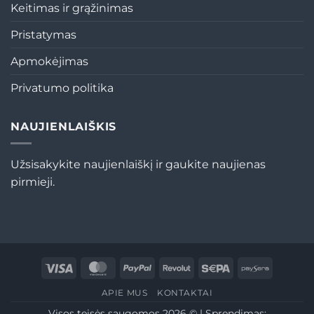
Keitimas ir grąžinimas
Pristatymas
Apmokėjimas
Privatumo politika
NAUJIENLAIŠKIS
Užsisakykite naujienlaiškį ir gaukite naujienas
pirmieji.
Visa
MasterCard
PayPal
Revolut
Sepa
Paysera
APIE MUS
KONTAKTAI
Visos teisės saugomos 2026 © | Sprendimas: