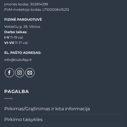
Įmonės kodas: 302814399
PVM mokėtojo kodas: LT100008415212
FIZINĖ PARDUOTUVĖ
Vokiečių g. 28, Vilnius
Darbo laikas:
I-V
11-19 val.
VI-VII
11-17 val.
EL. PAŠTO ADRESAS:
info@tiuliofeja.lt
PAGALBA
Pirkimas/Grąžinimas ir kita informacija
Pirkimo taisyklės