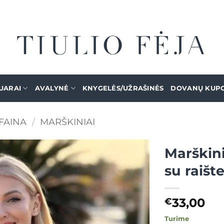
UARAI
AVALYNĖ
KNYGELĖS/UŽRAŠINĖS
DOVANŲ KUP
FAINA
/
MARŠKINIAI
Marškini
su raište
Mėgstamiausias
33,00
€
Turime