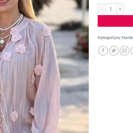
produkto kiekis: 
Kategorijos:
Maršk