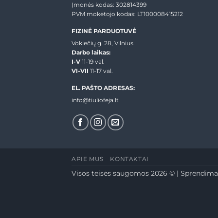
Įmonės kodas: 302814399
PVM mokėtojo kodas: LT100008415212
FIZINĖ PARDUOTUVĖ
Vokiečių g. 28, Vilnius
Darbo laikas:
I-V
11-19 val.
VI-VII
11-17 val.
EL. PAŠTO ADRESAS:
info@tiuliofeja.lt
APIE MUS
KONTAKTAI
Visos teisės saugomos 2026 © | Sprendima