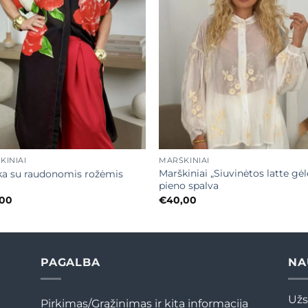
Mėgstamiausias
Mėgstamiaus
+
KINIAI
MARŠKINIAI
Marškiniai „Siuvinėtos latte gėl
ka su raudonomis rožėmis
pieno spalva
,00
€
40,00
PAGALBA
NA
Užs
Pirkimas/Grąžinimas ir kita informacija