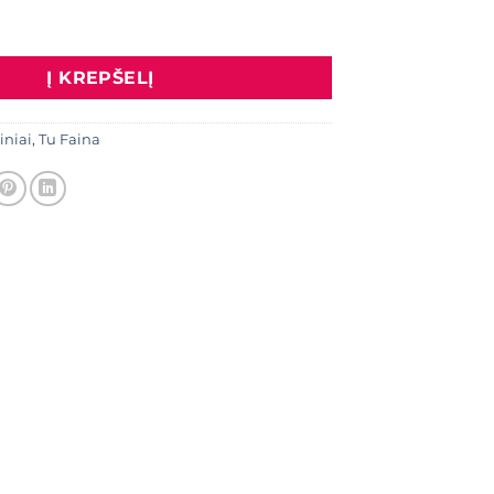
Marškiniai "Gėlių aplikacijos" su raišteliu, rožinė spalva
Į KREPŠELĮ
iniai
,
Tu Faina