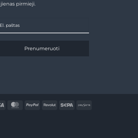
jienas pirmieji.
Prenumeruoti
Visa
MasterCard
PayPal
Revolut
Sepa
Paysera