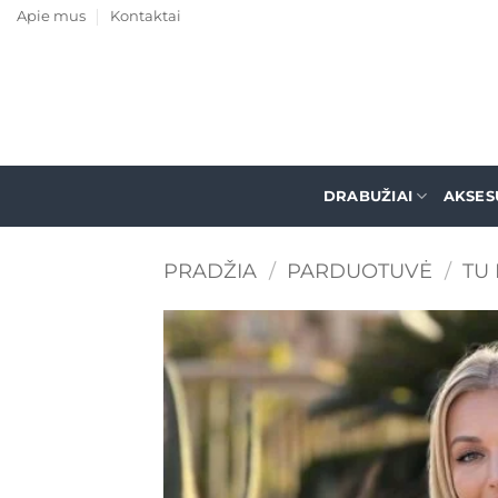
Skip
Apie mus
Kontaktai
to
content
DRABUŽIAI
AKSES
PRADŽIA
/
PARDUOTUVĖ
/
TU 