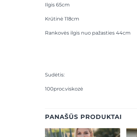
Ilgis 65cm
Krūtinė 118cm
Rankovės ilgis nuo pažasties 44cm
Sudėtis:
100proc.viskozė
PANAŠŪS PRODUKTAI