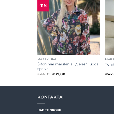
-11%
Mėgstamiausias
Mėgstamiausias
URIME
+
+
MARŠKINIAI
MARŠ
is, languoti,
Šifoniniai marškiniai „Gėlės”, juoda
Tuni
spalva
urrent
Original
Current
€
44,00
€
39,00
€
42
ice
price
price
was:
is:
9,00.
€44,00.
€39,00.
KONTAKTAI
UAB TF GROUP