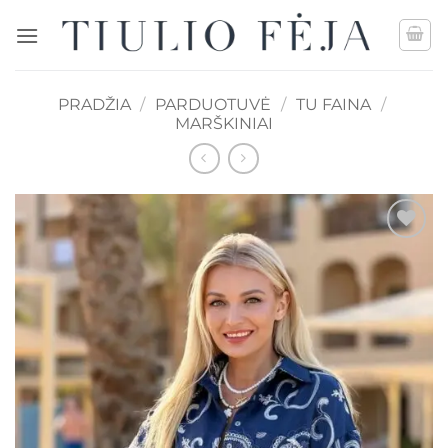
Skip
to
content
PRADŽIA
/
PARDUOTUVĖ
/
TU FAINA
/
MARŠKINIAI
Mėgstamiausias