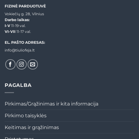
FIZINĖ PARDUOTUVĖ
Vokiečių g. 28, Vilnius
Darbo laikas:
I-V
11-19 val.
VI-VII
11-17 val.
EL. PAŠTO ADRESAS:
info@tiuliofeja.lt
PAGALBA
Pirkimas/Grąžinimas ir kita informacija
Pirkimo taisyklės
Keitimas ir grąžinimas