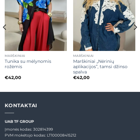
Mėgstamiausias
Mėgstamiausias
MARŠKINIAI
MARŠKINIAI
Tunika su mėlynomis
Marškiniai „Nėrinių
rožėmis
aplikacijos”, tamsi džinso
spalva
€
42,00
€
42,00
KONTAKTAI
UAB TF GROUP
Įmonės kodas: 302814399
PVM mokėtojo kodas: LT100008415212