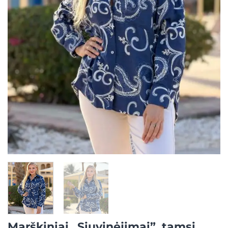
Marškiniai „Siuvinėjimai”, tamsi