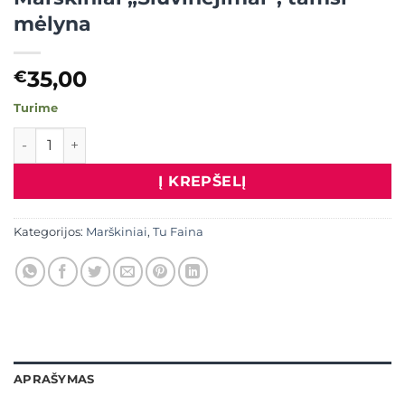
mėlyna
35,00
€
Turime
produkto kiekis: Marškiniai "Siuvinėjimai", tamsi mėlyna
Į KREPŠELĮ
Kategorijos:
Marškiniai
,
Tu Faina
APRAŠYMAS