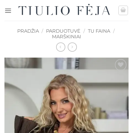
Skip
to
content
PRADŽIA
/
PARDUOTUVĖ
/
TU FAINA
/
MARŠKINIAI
Mėgstamiausias