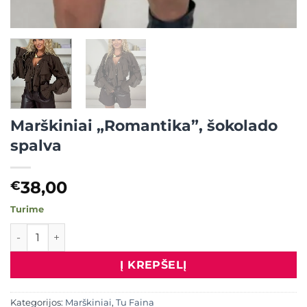
Marškiniai „Romantika”, šokolado
spalva
38,00
€
Turime
produkto kiekis: Marškiniai "Romantika", šokolado spalva
Į KREPŠELĮ
Kategorijos:
Marškiniai
,
Tu Faina