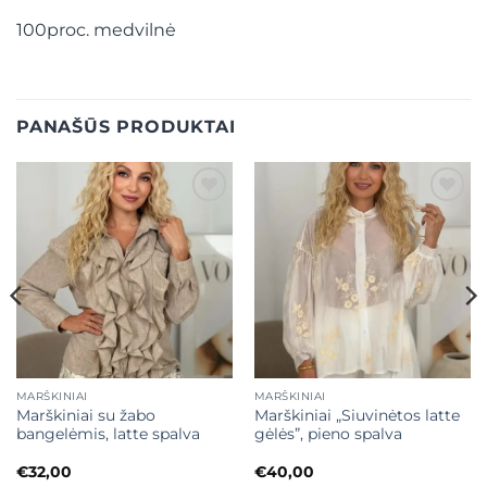
100proc. medvilnė
PANAŠŪS PRODUKTAI
Mėgstamiausias
Mėgstamiausias
MARŠKINIAI
MARŠKINIAI
Marškiniai su žabo
Marškiniai „Siuvinėtos latte
bangelėmis, latte spalva
gėlės”, pieno spalva
€
32,00
€
40,00