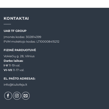
KONTAKTAI
UAB TF GROUP
Įmonės kodas: 302814399
PVM mokėtojo kodas: LT100008415212
FIZINĖ PARDUOTUVĖ
Vokiečių g. 28, Vilnius
Darbo laikas:
I-V
11-19 val.
VI-VII
11-17 val.
EL. PAŠTO ADRESAS:
info@tiuliofeja.lt