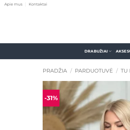
Skip
Apie mus
Kontaktai
to
content
DRABUŽIAI
AKSES
PRADŽIA
/
PARDUOTUVĖ
/
TU 
-31%