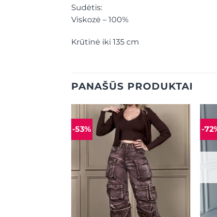
Sudėtis:
Viskozė – 100%
Krūtinė iki 135 cm
PANAŠŪS PRODUKTAI
-53%
-72
Mėgstamiausias
Mėgstamiausias
URIME
+
+