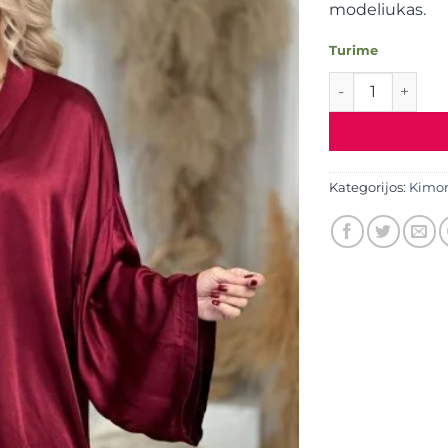
modeliukas.
Turime
produkto kiekis
Kategorijos:
Kimo