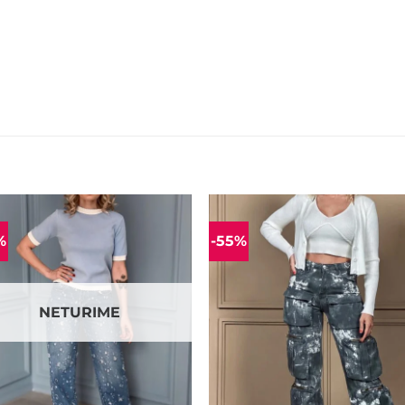
%
-55%
Mėgstamiausias
Mėgstamiaus
NETURIME
+