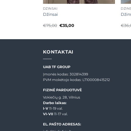
DŽINSAI
DŽIN
Džinsai
Džin
urrent
Original
Current
€
75,00
€
35,00
€
36,
rice
price
price
:
was:
is:
20,00.
€75,00.
€35,00.
KONTAKTAI
UAB TF GROUP
Įmonės kodas: 302814399
PVM mokėtojo kodas: LT100008415212
FIZINĖ PARDUOTUVĖ
Vokiečių g. 28, Vilnius
Darbo laikas:
I-V
11-19 val.
VI-VII
11-17 val.
EL. PAŠTO ADRESAS: