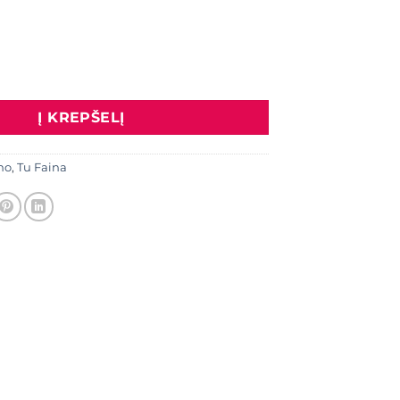
: Kimono
Į KREPŠELĮ
no
,
Tu Faina