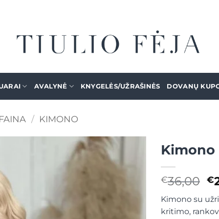
UARAI
AVALYNĖ
KNYGELĖS/UŽRAŠINĖS
DOVANŲ KUP
FAINA
/
KIMONO
Kimono
Mėgstamiausias
Or
36,00
€
€
pr
Kimono su užriš
w
kritimo, rankov
€