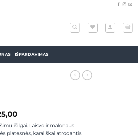
ONAS
IŠPARDAVIMAS
iginal
Current
25,00
ice
price
imu išilgai. Laisvo ir malonaus
as:
is:
ės platesnės, karališkai atrodantis
36,00.
€25,00.