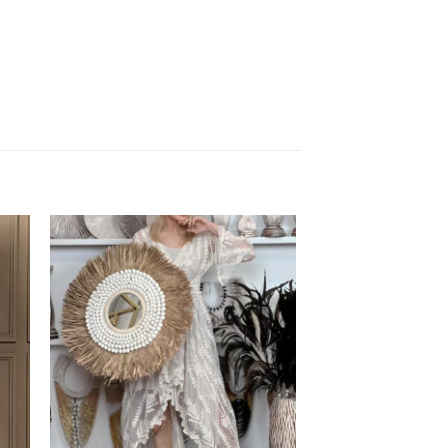
ias
Mėgstamiausias
+