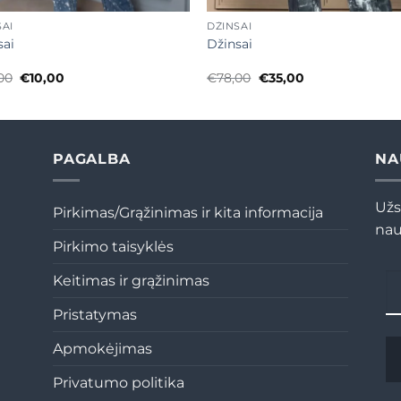
SAI
DŽINSAI
sai
Džinsai
Original
Current
Original
Current
00
€
10,00
€
78,00
€
35,00
price
price
price
price
was:
is:
was:
is:
€36,00.
€10,00.
€78,00.
€35,00.
PAGALBA
NA
Užs
Pirkimas/Grąžinimas ir kita informacija
nau
Pirkimo taisyklės
Keitimas ir grąžinimas
Pristatymas
Apmokėjimas
Privatumo politika