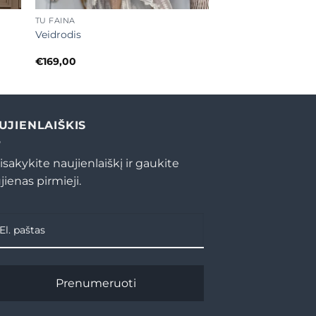
TU FAINA
Veidrodis
€
169,00
UJIENLAIŠKIS
isakykite naujienlaiškį ir gaukite
jienas pirmieji.
Prenumeruoti