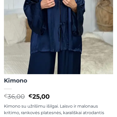
Kimono
Original
Current
36,00
25,00
€
€
price
price
Kimono su užrišimu išilgai. Laisvo ir malonaus
was:
is:
kritimo, rankovės platesnės, karališkai atrodantis
€36,00.
€25,00.