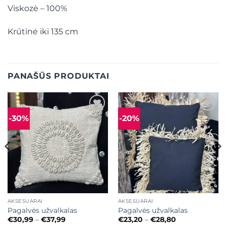
Viskozė – 100%
Krūtinė iki 135 cm
PANAŠŪS PRODUKTAI
-30%
-20%
Mėgstamiausias
Mėgstamiausias
AKSESUARAI
AKSESUARAI
Pagalvės užvalkalas
Pagalvės užvalkalas
Price
Price
€
30,99
–
€
37,99
€
23,20
–
€
28,80
range:
range: