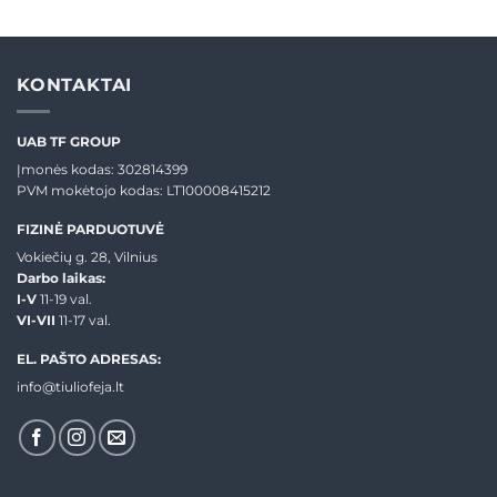
€30,99
€23,20
through
through
€37,99
€28,80
KONTAKTAI
UAB TF GROUP
Įmonės kodas: 302814399
PVM mokėtojo kodas: LT100008415212
FIZINĖ PARDUOTUVĖ
Vokiečių g. 28, Vilnius
Darbo laikas:
I-V
11-19 val.
VI-VII
11-17 val.
EL. PAŠTO ADRESAS:
info@tiuliofeja.lt