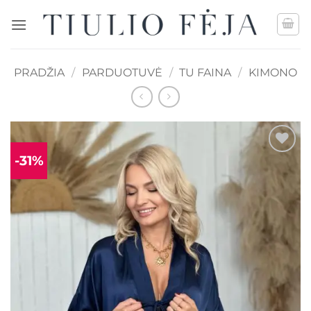
Skip
to
content
PRADŽIA
/
PARDUOTUVĖ
/
TU FAINA
/
KIMONO
-31%
Mėgstamiausias