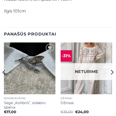
Ilgis 101cm
PANAŠŪS PRODUKTAI
-31%
Mėgstamiausias
Mėgstamiausias
NETURIME
IŠPARDAVIMAS
DŽINSAI
Segė „Kolibris”, sidabro
Džinsai
spalva
Original
Current
€
17,00
€
35,00
€
24,00
price
price