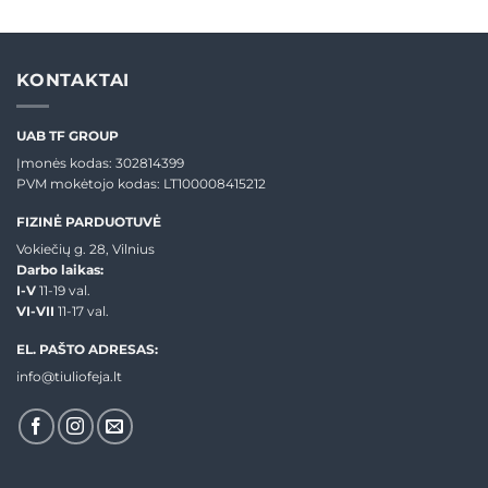
was:
is:
€35,00.
€24,00.
KONTAKTAI
UAB TF GROUP
Įmonės kodas: 302814399
PVM mokėtojo kodas: LT100008415212
FIZINĖ PARDUOTUVĖ
Vokiečių g. 28, Vilnius
Darbo laikas:
I-V
11-19 val.
VI-VII
11-17 val.
EL. PAŠTO ADRESAS:
info@tiuliofeja.lt