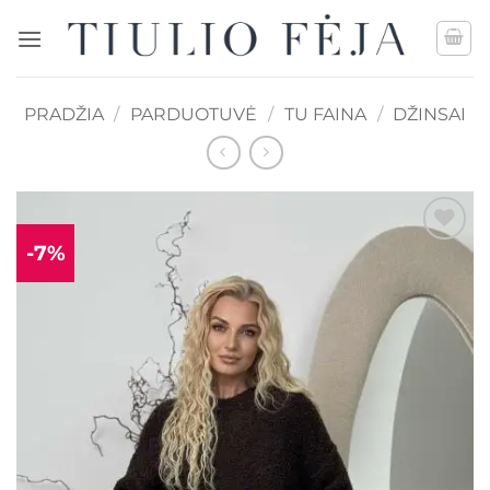
Skip
to
content
PRADŽIA
/
PARDUOTUVĖ
/
TU FAINA
/
DŽINSAI
-7%
Mėgstamiausias