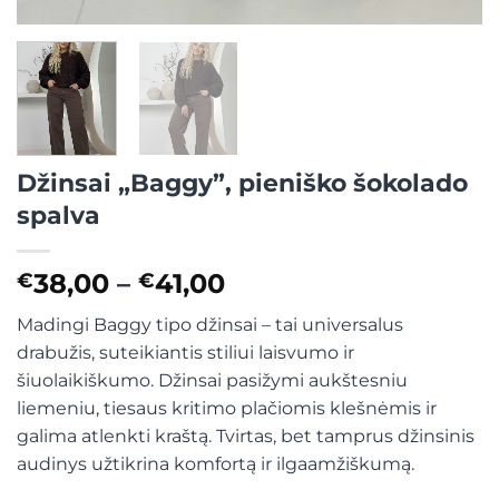
Džinsai „Baggy”, pieniško šokolado
spalva
Price
38,00
–
41,00
€
€
range:
Madingi Baggy tipo džinsai – tai universalus
€38,00
drabužis, suteikiantis stiliui laisvumo ir
through
šiuolaikiškumo. Džinsai pasižymi aukštesniu
€41,00
liemeniu, tiesaus kritimo plačiomis klešnėmis ir
galima atlenkti kraštą. Tvirtas, bet tamprus džinsinis
audinys užtikrina komfortą ir ilgaamžiškumą.