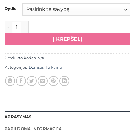
Dydis
produkto kiekis: Džinsai "Baggy", pieniško šokolado spalva
Į KREPŠELĮ
Produkto kodas:
N/A
Kategorijos:
Džinsai
,
Tu Faina
APRAŠYMAS
PAPILDOMA INFORMACIJA