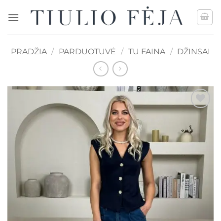
Skip
to
content
PRADŽIA
/
PARDUOTUVĖ
/
TU FAINA
/
DŽINSAI
Mėgstamiausias