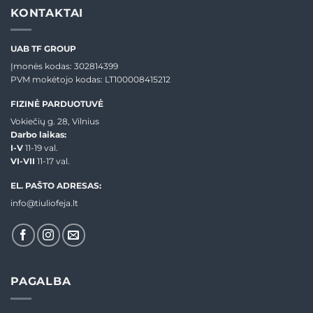
KONTAKTAI
UAB TF GROUP
Įmonės kodas: 302814399
PVM mokėtojo kodas: LT100008415212
FIZINĖ PARDUOTUVĖ
Vokiečių g. 28, Vilnius
Darbo laikas:
I-V
11-19 val.
VI-VII
11-17 val.
EL. PAŠTO ADRESAS:
info@tiuliofeja.lt
PAGALBA