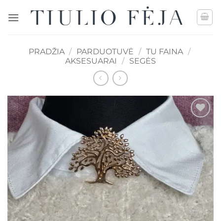
Skip
to
content
PRADŽIA
/
PARDUOTUVĖ
/
TU FAINA
/
AKSESUARAI
/
SEGĖS
Mėgstamiausias