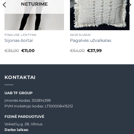
NETURIME
FINALINĖ LENTYNA
AKSESUARAI
Sijonas-šortai
Pagalvės užvalkalas
Original
Current
Original
Current
€
35,00
€
11,00
€
54,00
€
37,99
price
price
price
price
was:
is:
was:
is:
€35,00.
€11,00.
€54,00.
€37,99.
KONTAKTAI
UAB TF GROUP
Įmonės kodas: 302814399
PVM mokėtojo kodas: LT100008415212
FIZINĖ PARDUOTUVĖ
Vokiečių g. 28, Vilnius
Darbo laikas: