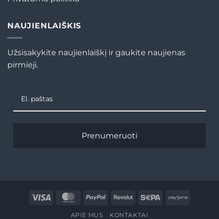
NAUJIENLAIŠKIS
Užsisakykite naujienlaiškį ir gaukite naujienas
pirmieji.
Prenumeruoti
Visa
MasterCard
PayPal
Revolut
Sepa
Paysera
APIE MUS
KONTAKTAI