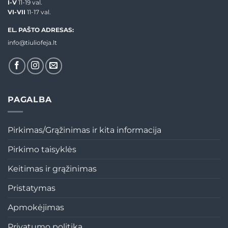
I-V
11-19 val.
VI-VII
11-17 val.
EL. PAŠTO ADRESAS:
info@tiuliofeja.lt
PAGALBA
Pirkimas/Grąžinimas ir kita informacija
Pirkimo taisyklės
Keitimas ir grąžinimas
Pristatymas
Apmokėjimas
Privatumo politika