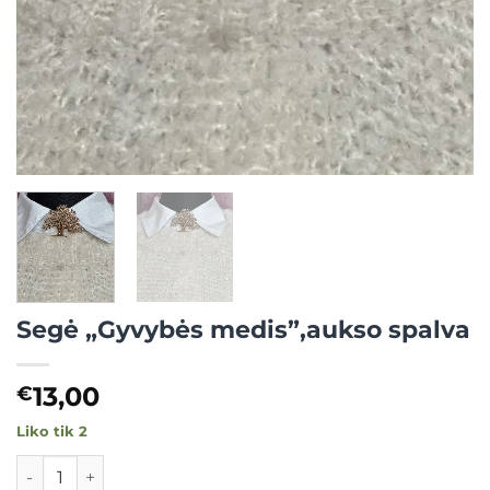
Segė „Gyvybės medis”,aukso spalva
13,00
€
Liko tik 2
produkto kiekis: Segė "Gyvybės medis",aukso spalva