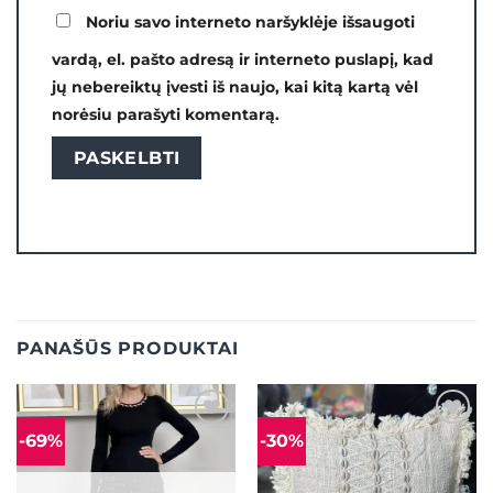
Noriu savo interneto naršyklėje išsaugoti
vardą, el. pašto adresą ir interneto puslapį, kad
jų nebereiktų įvesti iš naujo, kai kitą kartą vėl
norėsiu parašyti komentarą.
PANAŠŪS PRODUKTAI
-69%
-30%
Mėgstamiausias
Mėgstamiausias