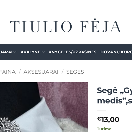
UARAI
AVALYNĖ
KNYGELĖS/UŽRAŠINĖS
DOVANŲ KUP
FAINA
/
AKSESUARAI
/
SEGĖS
Segė „G
medis”,s
Mėgstamiausias
13,00
€
Turime