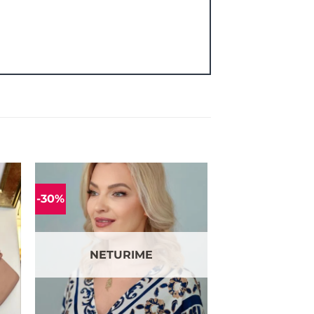
-30%
ias
Mėgstamiausias
NETURIME