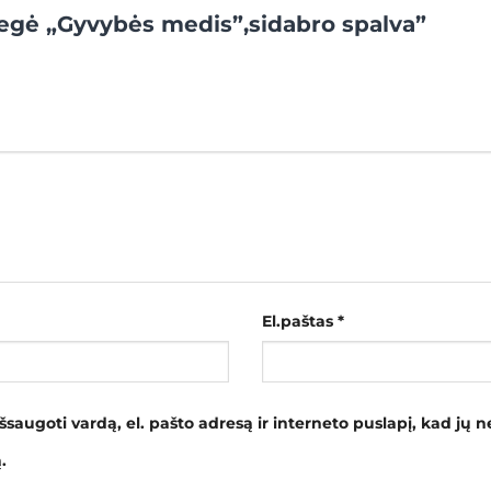
Segė „Gyvybės medis”,sidabro spalva”
El.paštas
*
šsaugoti vardą, el. pašto adresą ir interneto puslapį, kad jų ne
.