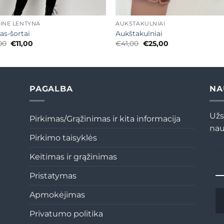
+
LINĖ LENTYNA
AUKŠTAKULNIAI
as-šortai
Aukštakulniai
Original
Current
Original
Current
00
€
11,00
€
41,00
€
25,00
price
price
price
price
was:
is:
was:
is:
€35,00.
€11,00.
€41,00.
€25,00.
PAGALBA
NA
Užs
Pirkimas/Grąžinimas ir kita informacija
nau
Pirkimo taisyklės
Keitimas ir grąžinimas
Pristatymas
Apmokėjimas
Privatumo politika