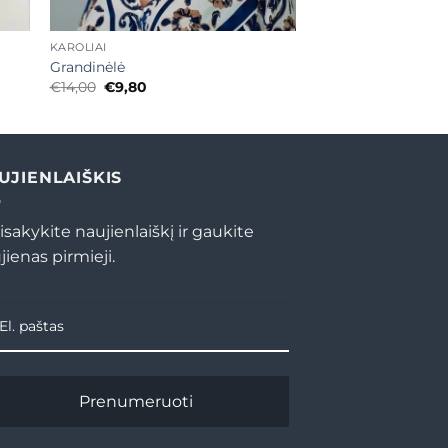
+
KAROLIAI
Grandinėlė
Original
Current
€
14,00
€
9,80
price
price
was:
is:
€14,00.
€9,80.
UJIENLAIŠKIS
isakykite naujienlaiškį ir gaukite
jienas pirmieji.
Prenumeruoti