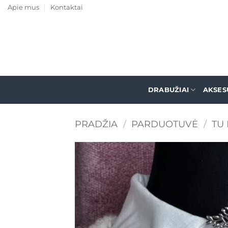
Skip
Apie mus
Kontaktai
to
content
DRABUŽIAI
AKSES
PRADŽIA
/
PARDUOTUVĖ
/
TU 