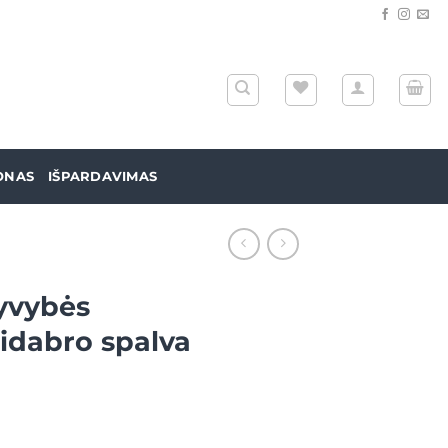
ONAS
IŠPARDAVIMAS
yvybės
idabro spalva