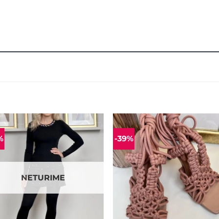
%
-39%
Mėgstamiausias
Mėgstamiaus
NETURIME