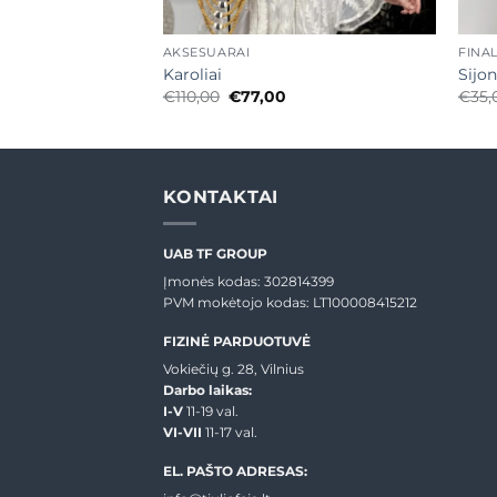
+
+
AKSESUARAI
FINA
Karoliai
Sijon
urrent
Original
Current
€
110,00
€
77,00
€
35,
rice
price
price
:
was:
is:
20,00.
€110,00.
€77,00.
KONTAKTAI
UAB TF GROUP
Įmonės kodas: 302814399
PVM mokėtojo kodas: LT100008415212
FIZINĖ PARDUOTUVĖ
Vokiečių g. 28, Vilnius
Darbo laikas:
I-V
11-19 val.
VI-VII
11-17 val.
EL. PAŠTO ADRESAS: