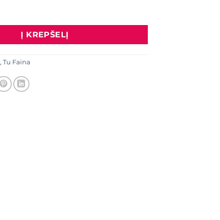
: Segė "Gyvybės medis",sidabro spalva
Į KREPŠELĮ
,
Tu Faina