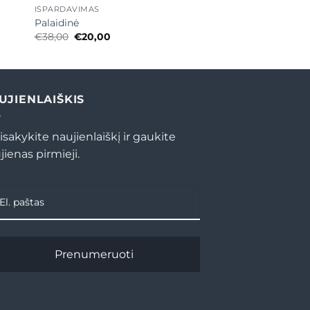
IŠPARDAVIMAS
Palaidinė
Original
Current
€
38,00
€
20,00
price
price
was:
is:
€38,00.
€20,00.
UJIENLAIŠKIS
isakykite naujienlaiškį ir gaukite
jienas pirmieji.
Prenumeruoti