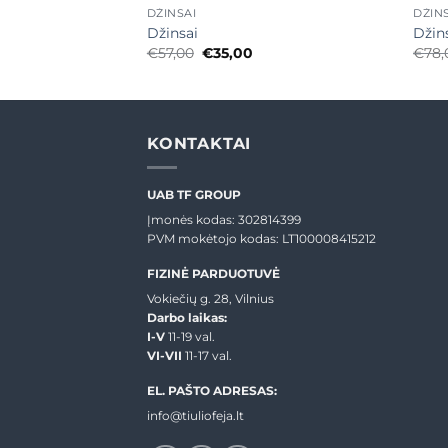
DŽINSAI
DŽIN
Džinsai
Džin
urrent
Original
Current
€
57,00
€
35,00
€
78,
rice
price
price
:
was:
is:
35,00.
€57,00.
€35,00.
KONTAKTAI
UAB TF GROUP
Įmonės kodas: 302814399
PVM mokėtojo kodas: LT100008415212
FIZINĖ PARDUOTUVĖ
Vokiečių g. 28, Vilnius
Darbo laikas:
I-V
11-19 val.
VI-VII
11-17 val.
EL. PAŠTO ADRESAS:
info@tiuliofeja.lt