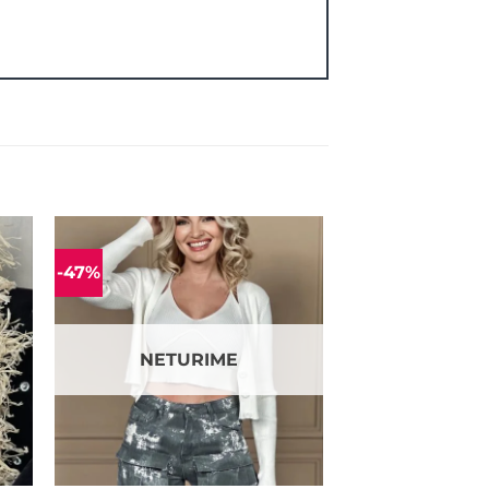
-47%
ias
Mėgstamiausias
NETURIME
+