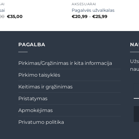
SAI
AKSESUARAI
sai
Pagalvės užvalkalas
Original
Current
Price
00
€
35,00
€
20,99
–
€
25,99
price
price
range:
was:
is:
€20,99
€78,00.
€35,00.
through
€25,99
PAGALBA
NA
Užs
Pirkimas/Grąžinimas ir kita informacija
nau
Pirkimo taisyklės
Keitimas ir grąžinimas
Pristatymas
Apmokėjimas
Privatumo politika