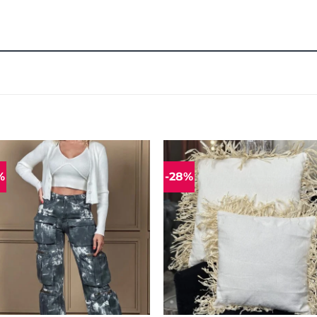
%
-28%
Mėgstamiausias
Mėgstamiaus
+