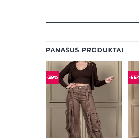
PANAŠŪS PRODUKTAI
-39%
-55
Mėgstamiausias
Mėgstamiausias
+
+