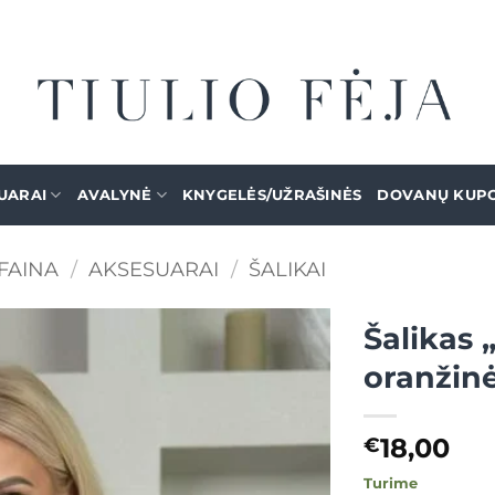
UARAI
AVALYNĖ
KNYGELĖS/UŽRAŠINĖS
DOVANŲ KUP
FAINA
/
AKSESUARAI
/
ŠALIKAI
Šalikas 
oranžin
Mėgstamiausias
18,00
€
Turime