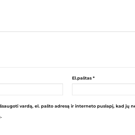
El.paštas
*
šsaugoti vardą, el. pašto adresą ir interneto puslapį, kad jų ne
.