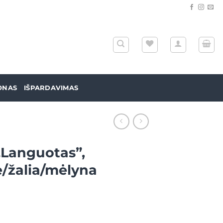
ONAS
IŠPARDAVIMAS
„Languotas”,
ė/žalia/mėlyna