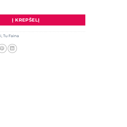
 Šalikas "Languotas", oranžinė/žalia/mėlyna
Į KREPŠELĮ
i
,
Tu Faina