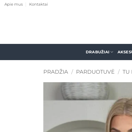
Skip
Apie mus
Kontaktai
to
content
DRABUŽIAI
AKSES
PRADŽIA
/
PARDUOTUVĖ
/
TU 