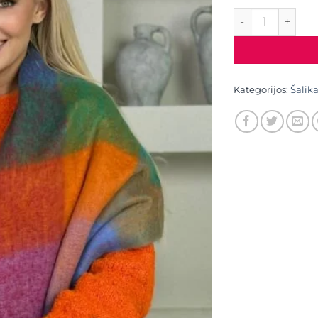
produkto kiekis:
Kategorijos:
Šalika