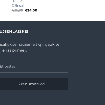
DŽINSAI
Džinsai
Original
Current
€
35,00
€
24,00
price
price
was:
is:
€35,00.
€24,00.
UJIENLAIŠKIS
isakykite naujienlaiškį ir gaukite
jienas pirmieji.
Prenumeruoti