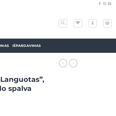
ONAS
IŠPARDAVIMAS
„Languotas”,
o spalva