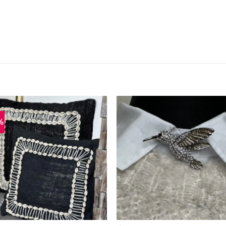
%
Mėgstamiausias
Mėgstamiaus
+