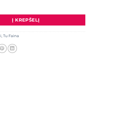
: Šalikas "Languotas", smaragdo spalva
Į KREPŠELĮ
i
,
Tu Faina