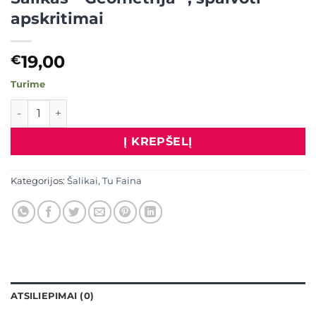
apskritimai
19,00
€
Turime
produkto kiekis: Šalikas " Geometrija" , spalvoti apskritimai
Į KREPŠELĮ
Kategorijos:
Šalikai
,
Tu Faina
ATSILIEPIMAI (0)