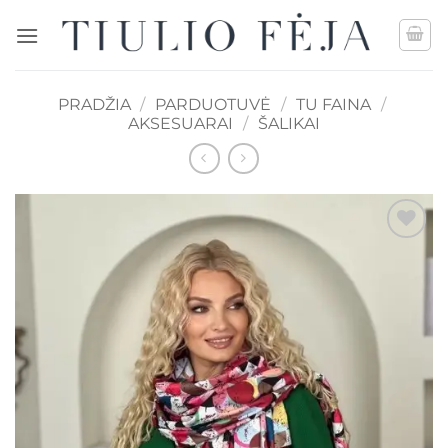
Skip
to
content
PRADŽIA
/
PARDUOTUVĖ
/
TU FAINA
/
AKSESUARAI
/
ŠALIKAI
Mėgstamiausias