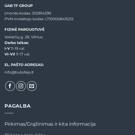
UAB TF GROUP
Įmonės kodas: 302814399
PVM mokėtojo kodas: LT100008415212
FIZINĖ PARDUOTUVĖ
Vokiečių g. 28, Vilnius
Darbo laikas:
I-V
11-19 val.
VI-VII
11-17 val.
EL. PAŠTO ADRESAS:
info@tiuliofeja.lt
PAGALBA
Pirkimas/Grąžinimas ir kita informacija