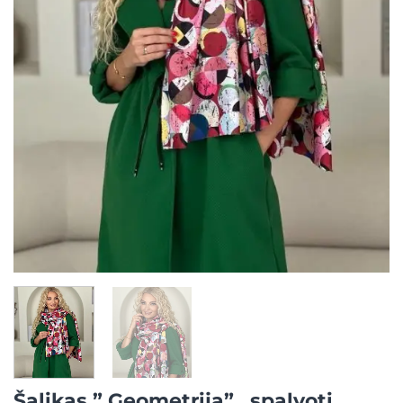
Šalikas ” Geometrija” , spalvoti