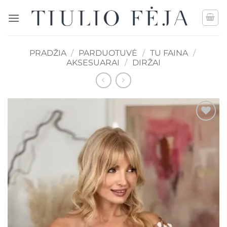
Skip
to
content
PRADŽIA
/
PARDUOTUVĖ
/
TU FAINA
/
AKSESUARAI
/
DIRŽAI
Mėgstamiausias