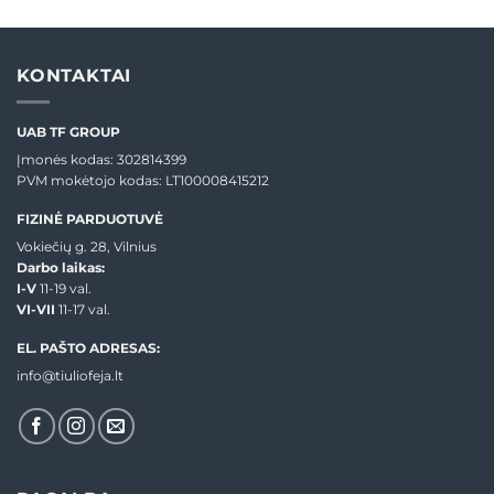
KONTAKTAI
UAB TF GROUP
Įmonės kodas: 302814399
PVM mokėtojo kodas: LT100008415212
FIZINĖ PARDUOTUVĖ
Vokiečių g. 28, Vilnius
Darbo laikas:
I-V
11-19 val.
VI-VII
11-17 val.
EL. PAŠTO ADRESAS:
info@tiuliofeja.lt