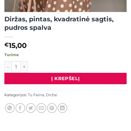
Diržas, pintas, kvadratinė sagtis,
pudros spalva
15,00
€
Turime
produkto kiekis: Diržas, pintas, kvadratinė sagtis, pudros s
Į KREPŠELĮ
Kategorijos:
Tu Faina
,
Diržai