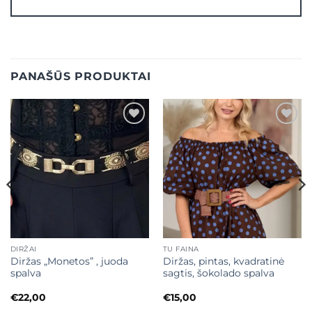
PANAŠŪS PRODUKTAI
Mėgstamiausias
Mėgstamiausias
DIRŽAI
TU FAINA
Diržas „Monetos” , juoda
Diržas, pintas, kvadratinė
spalva
sagtis, šokolado spalva
€
22,00
€
15,00