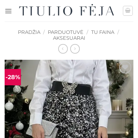
Skip
to
content
PRADŽIA
/
PARDUOTUVĖ
/
TU FAINA
/
AKSESUARAI
-28%
Mėgstamiausias