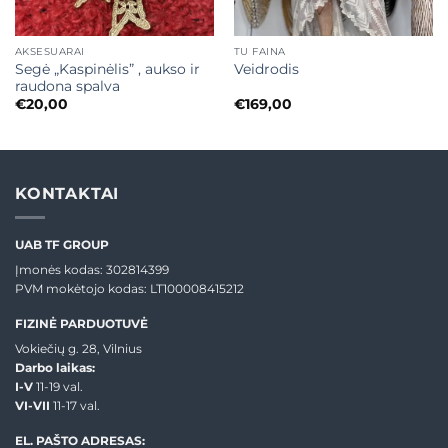
AKSESUARAI
TU FAINA
Segė „Kaspinėlis” , aukso ir
Veidrodis
raudona spalva
€
20,00
€
169,00
KONTAKTAI
UAB TF GROUP
Įmonės kodas: 302814399
PVM mokėtojo kodas: LT100008415212
FIZINĖ PARDUOTUVĖ
Vokiečių g. 28, Vilnius
Darbo laikas:
I-V
11-19 val.
VI-VII
11-17 val.
EL. PAŠTO ADRESAS: