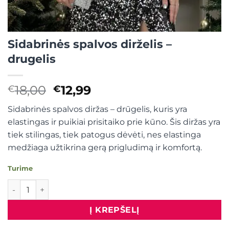
Sidabrinės spalvos dirželis –
drugelis
Original
Current
18,00
12,99
€
€
price
price
Sidabrinės spalvos diržas – drūgelis, kuris yra
was:
is:
elastingas ir puikiai prisitaiko prie kūno. Šis diržas yra
€18,00.
€12,99.
tiek stilingas, tiek patogus dėvėti, nes elastinga
medžiaga užtikrina gerą prigludimą ir komfortą.
Turime
produkto kiekis: Sidabrinės spalvos dirželis - drugelis
Į KREPŠELĮ