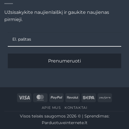
Užsisakykite naujienlaiškį ir gaukite naujienas
pirmieji.
Prenumeruoti
Visa
MasterCard
PayPal
Revolut
Sepa
Paysera
APIE MUS
KONTAKTAI
Visos teisės saugomos 2026 © | Sprendimas:
Parduotuveinternete.lt