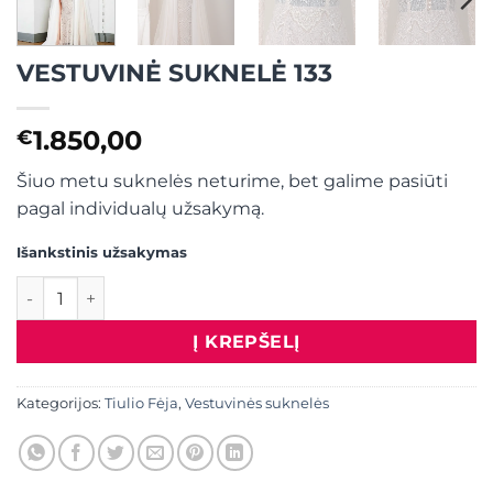
VESTUVINĖ SUKNELĖ 133
1.850,00
€
Šiuo metu suknelės neturime, bet galime pasiūti
pagal individualų užsakymą.
Išankstinis užsakymas
produkto kiekis: VESTUVINĖ SUKNELĖ 133
Į KREPŠELĮ
Kategorijos:
Tiulio Fėja
,
Vestuvinės suknelės