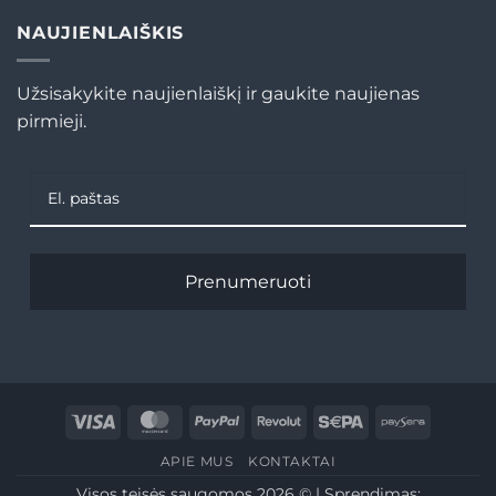
NAUJIENLAIŠKIS
Užsisakykite naujienlaiškį ir gaukite naujienas
pirmieji.
Prenumeruoti
Visa
MasterCard
PayPal
Revolut
Sepa
Paysera
APIE MUS
KONTAKTAI
Visos teisės saugomos 2026 © | Sprendimas: