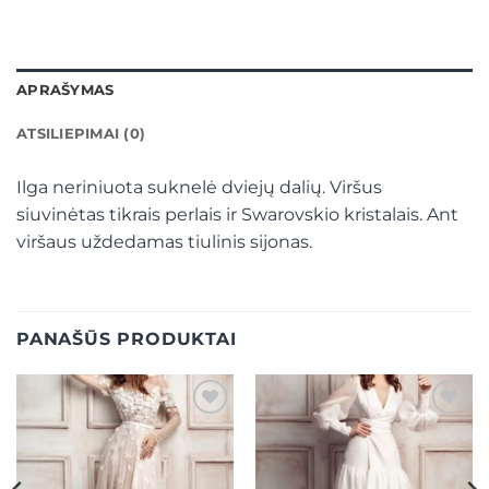
APRAŠYMAS
ATSILIEPIMAI (0)
Ilga neriniuota suknelė dviejų dalių. Viršus
siuvinėtas tikrais perlais ir Swarovskio kristalais. Ant
viršaus uždedamas tiulinis sijonas.
PANAŠŪS PRODUKTAI
Mėgstamiausias
Mėgstamiausias