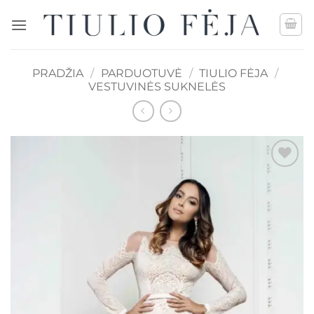
Skip
to
content
PRADŽIA
/
PARDUOTUVĖ
/
TIULIO FĖJA
/
VESTUVINĖS SUKNELĖS
Mėgstamiausias