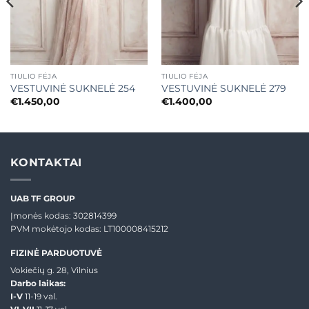
TIULIO FĖJA
TIULIO FĖJA
VESTUVINĖ SUKNELĖ 254
VESTUVINĖ SUKNELĖ 279
€
1.450,00
€
1.400,00
KONTAKTAI
UAB TF GROUP
Įmonės kodas: 302814399
PVM mokėtojo kodas: LT100008415212
FIZINĖ PARDUOTUVĖ
Vokiečių g. 28, Vilnius
Darbo laikas:
I-V
11-19 val.