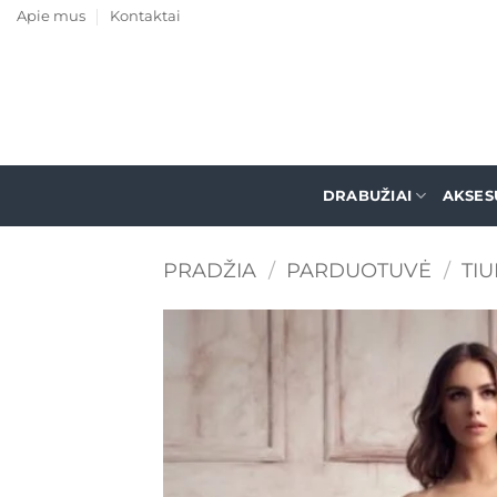
Skip
Apie mus
Kontaktai
to
content
DRABUŽIAI
AKSES
PRADŽIA
/
PARDUOTUVĖ
/
TIU