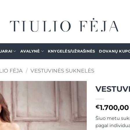
UARAI
AVALYNĖ
KNYGELĖS/UŽRAŠINĖS
DOVANŲ KUP
LIO FĖJA
/
VESTUVINĖS SUKNELĖS
VESTUV
Mėgstamiausias
1.700,00
€
Šiuo metu sukn
pagal individu