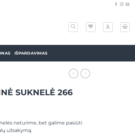
ONAS
IŠPARDAVIMAS
INĖ SUKNELĖ 266
elės neturime, bet galime pasiūti
alų užsakymą.