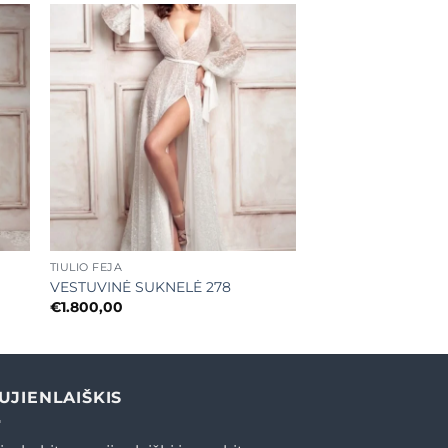
ias
Mėgstamiausias
+
TIULIO FĖJA
VESTUVINĖ SUKNELĖ 278
€
1.800,00
UJIENLAIŠKIS