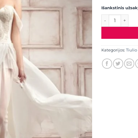
Išankstinis užsa
produkto kieki
Kategorijos:
Tiulio