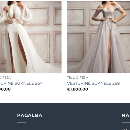
Mėgstamiausias
Mėgstamiaus
+
O FĖJA
TIULIO FĖJA
UVINĖ SUKNELĖ 267
VESTUVINĖ SUKNELĖ 269
00,00
€
1.800,00
PAGALBA
NA