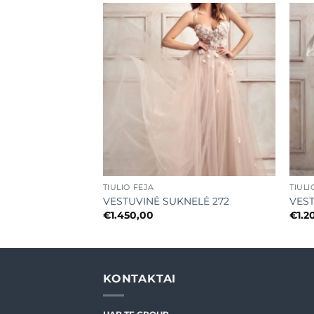
Mėgstamiausias
Mėgstamiausias
+
+
TIULIO FĖJA
TIULI
NELĖ 265
VESTUVINĖ SUKNELĖ 272
VEST
€
1.450,00
€
1.2
KONTAKTAI