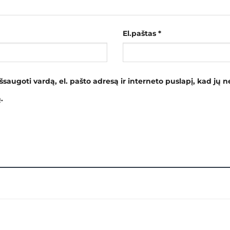
El.paštas
*
šsaugoti vardą, el. pašto adresą ir interneto puslapį, kad jų ne
.