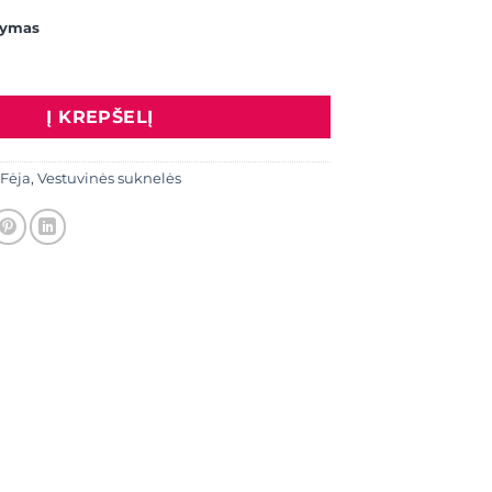
kymas
s: VESTUVINĖ SUKNELĖ 266
Į KREPŠELĮ
 Fėja
,
Vestuvinės suknelės